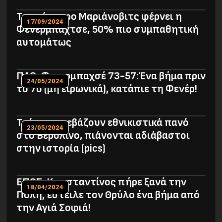
Τον μύσταρο Μαριάνοβιτς φέρνει η
17/09/2024
Φενέρμπαχτσε, 50% πιο συμπαθητική
αυτομάτως
ΠΑΟ-Φενερμπαχσέ 73-57:Ένα βήμα πριν
24/05/2024
το 7ο (μη ειρωνικά), κατάπιε τη Φενέρ!
Τούρκοι ανεβάζουν εθνικιστικά πανό
23/05/2024
στο Βερολίνο, πιάνονται αδιάβαστοι
στην ιστορία (pics)
ΕΠΟΣ: Κωνσταντίνος πήρε ξανά την
18/04/2024
Πόλη, έστειλε τον Θρύλο ένα βήμα από
την Αγιά Σοφιά!