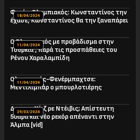
Φενέρ-Ολυμπιακός: Κωνσταντίνος την
18/04/2024
έχασε, Κωνσταντίνος θα την ξαναπάρει
Ο Ολυμπιακός με προβάδισμα στην
11/04/2024
Τουρκία , παρά τις προσπάθειες του
Ρένου Χαραλαμπίδη
Ολυμπιακός-Φενέρμπαχτσε:
11/04/2024
Mεντιλιμπάρ ο μπουρλοτιέρης
Δεν μας Χέιζ ρε Ντέιβις; Απίστευτη
29/03/2024
50αρα και νέο ρεκόρ απέναντι στην
Άλμπα [vid]