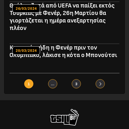
Θρύλος ζητά από UEFA να παίξει εκτός
26/03/2024
Τουρκίας με Φενέρ, 26η Μαρτίου θα
γιορτάζεται η ημέρα ανεξαρτησίας
πλέον
Καταρρέει ήδη η Φενέρ πριν τον
20/03/2024
Ολυμπιακό, λάκισε η κότα ο Μπονούτσι
1
…
3