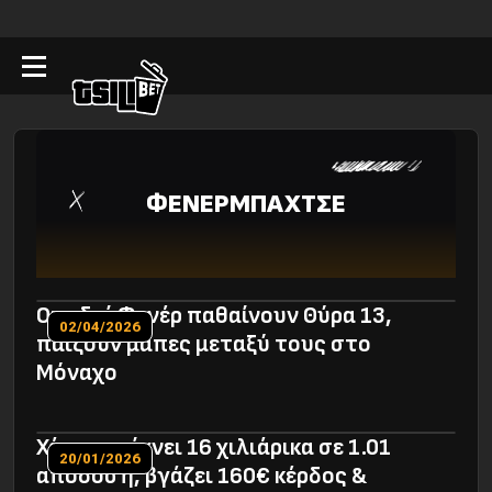
ΦΕΝΕΡΜΠΑΧΤΣΕ
Οπαδοί Φενέρ παθαίνουν Θύρα 13,
02/04/2026
παίζουν μάπες μεταξύ τους στο
Μόναχο
Χάστης ρίχνει 16 χιλιάρικα σε 1.01
20/01/2026
απόδοση, βγάζει 160€ κέρδος &