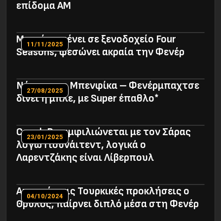
επίδομα ΑΜ
Moυρίνιο μένει σε ξενοδοχείο Four
11/11/2025
Seasons, φεσώνει ακραία την Φενέρ
Νόημα στο Μπενφίκα – Φενέρμπαχτσε
27/08/2025
δίνει η μπλε, με Super έπαθλο*
Coach B συμφιλιώνεται με τον Σάρας
23/01/2025
λόγω Γιουνάιτεντ, λογικά ο
Λαρεντζάκης είναι Λίβερπουλ
Απαντά στις Τουρκικές προκλήσεις ο
04/10/2024
Θρύλος, παίρνει διπλό μέσα στη Φενέρ