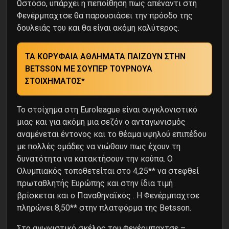
Ωστόσο, υπάρχει η πεποίθηση πως απέναντι στη
Φενέρμπαχτσε θα παρουσιάσει την πρόοδο της
δουλειάς του και θα είναι ακόμη καλύτερος.
ΤΑ ΚΟΡΥΦΑΙΑ ΑΘΛΗΜΑΤΑ ΠΑΙΖΟΥΝ ΣΤΗΝ
BETSSON ΜΕ ΣΟΥΠΕΡ ΤΟΥΡΝΟΥΑ
ΣΤΟΙΧΗΜΑΤΟΣ*
Το στοίχημα στη Euroleague είναι συγκλονιστικό
μιας και για ακόμη μια σεζόν ο ανταγωνισμός
αναμένεται έντονος και το θέαμα υψηλού επιπέδου
με πολλές ομάδες να νιώθουν πως έχουν τη
δυνατότητα να κατακτήσουν την κούπα. Ο
Ολυμπιακός τοποθετείται στο 4,25** να στεφθεί
πρωταθλητής Ευρώπης και στην ίδια τιμή
βρίσκεται και ο Παναθηναϊκός . Η Φενέρμπαχτσε
πληρώνει 8,50** στην πλατφόρμα της Betsson.
Στο αγωνιστικό σκέλος του Φενέρμπαχτσε –