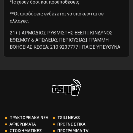
*Ισχύουν όροι και προϋποθέσεις
**Οι αποδόσεις ενδέχεται να υπόκεινται σε
αλλαγές.
21+ | ΑΡΜΟΔΙΟΣ ΡΥΘΜΙΣΤΗΣ ΕΕΕΠ | ΚΙΝΔΥΝΟΣ
ΕΘΙΣΜΟΥ & ΑΠΩΛΕΙΑΣ ΠΕΡΙΟΥΣΙΑΣ| ΓΡΑΜΜΗ
ΒΟΗΘΕΙΑΣ ΚΕΘΕΑ: 210 9237777 | ΠΑΙΞΕ ΥΠΕΥΘΥΝΑ
ΠΡΑΚΤΟΡΕΙΑΚΑ ΝΕΑ
TSILI NEWS
ΑΦΙΕΡΩΜΑΤΑ
ΠΡΟΓΝΩΣΤΙΚΑ
ΣΤΟΙΧΗΜΑΤΙΚΕΣ
ΠΡΟΓΡΑΜΜΑ TV