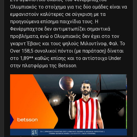
Ολυμπιακός το στοίχημα για τις δύο ομάδες είναι να
εμφανιστούν καλύτερες σε σύγκριση με τα
προηγούμενα επίσημα παιχνίδια τους. Η
Φενέρμπαχτσε δεν αντιμετωπίζει σημαντικά
προβλήματα, ενώ ο Ολυμπιακός δεν έχει στο τον
γκαρντ Έβανς και τους ψηλούς Μιλουτίνοφ, Φαλ. Το
Over 158,5 συνολικοί πόντοι (με παράταση) δίνεται
στο 1,89** καθώς επίσης και το αντίστοιχο Under
στην πλατφόρμα της Betsson.