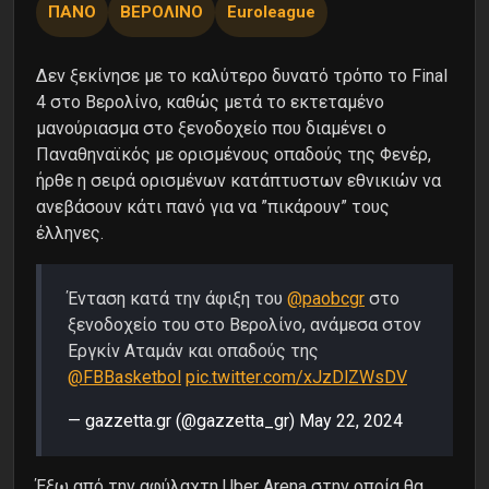
ΠΑΝΟ
ΒΕΡΟΛΙΝΟ
Euroleague
Δεν ξεκίνησε με το καλύτερο δυνατό τρόπο το Final
4 στο Βερολίνο, καθώς μετά το εκτεταμένο
μανούριασμα στο ξενοδοχείο που διαμένει ο
Παναθηναϊκός με ορισμένους οπαδούς της Φενέρ,
ήρθε η σειρά ορισμένων κατάπτυστων εθνικιών να
ανεβάσουν κάτι πανό για να ”πικάρουν” τους
έλληνες.
Ένταση κατά την άφιξη του
@paobcgr
στο
ξενοδοχείο του στο Βερολίνο, ανάμεσα στον
Εργκίν Αταμάν και οπαδούς της
@FBBasketbol
pic.twitter.com/xJzDlZWsDV
— gazzetta.gr (@gazzetta_gr)
May 22, 2024
Έξω από την αφύλαχτη Uber Arena στην οποία θα