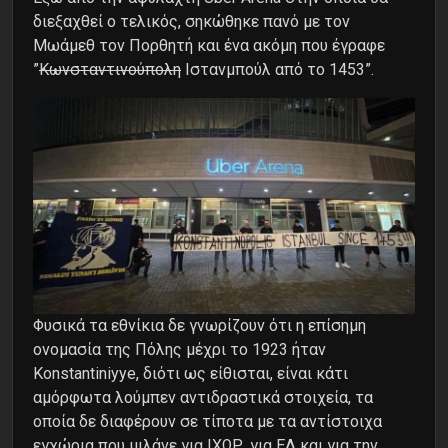
διεξαχθεί ο τελικός, σηκώθηκε πανό με τον
Μωάμεθ τον Πορθητή και ένα ακόμη που έγραφε
”
Κωνσταντινούπολη
Ιστανμπούλ από το 1453”.
Φυσικά τα εθνίκια δε γνωρίζουν ότι η επίσημη
ονομασία της Πόλης μέχρι το 1923 ήταν
Konstantiniyye, διότι ως είθισται, είναι κάτι
αμόρφωτα λούμπεν αντιδραστικά στοιχεία, τα
οποία δε διαφέρουν σε τίποτα με τα αντίστοιχα
εγχώρια που μιλάνε για ΙΧΩΡ, για ΕΛ και για την