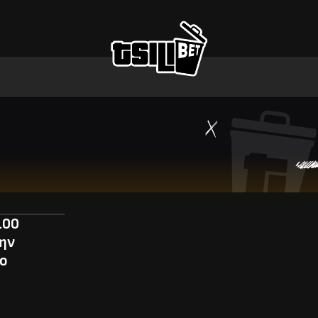
100
την
ρο