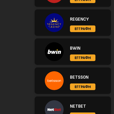
REGENCY
ΕΓΓΡΑΦΗ
BWIN
ΕΓΓΡΑΦΗ
BETSSON
ΕΓΓΡΑΦΗ
NETBET