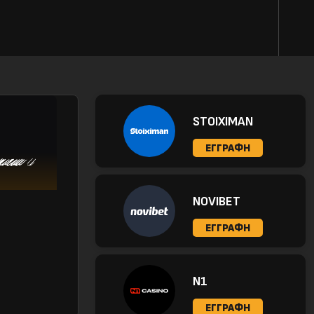
STOIXIMAN
ΕΓΓΡΑΦΗ
NOVIBET
ΕΓΓΡΑΦΗ
N1
ΕΓΓΡΑΦΗ