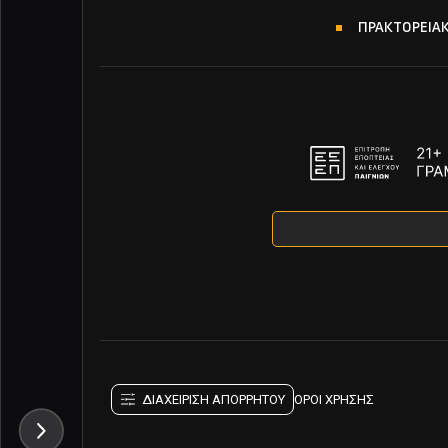
ΠΡΑΚΤΟΡΕΙΑ
ΔΙΑΧΕΙΡΙΣΗ ΑΠΟΡΡΗΤΟΥ
ΟΡΟΙ ΧΡΗΣΗΣ