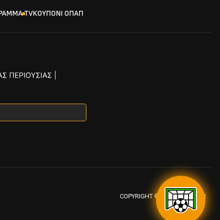
ΡΑΜΜΑ TV
ΚΟΥΠΟΝΙ ΟΠΑΠ
COPYRIGHT © 2026 Tsilibet.GR