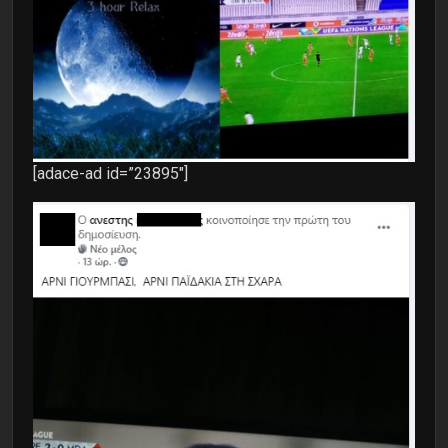
[adace-ad id=”23895″]