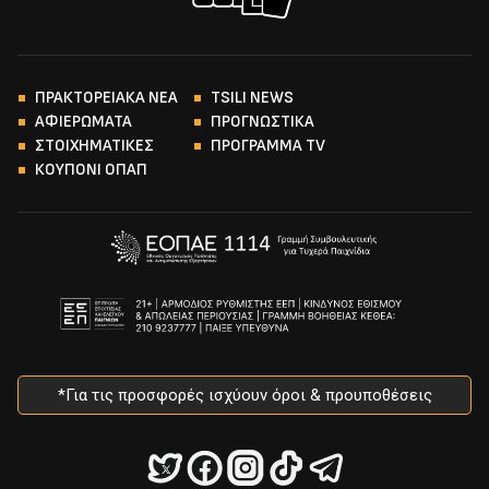
ΠΡΑΚΤΟΡΕΙΑΚΑ ΝΕΑ
TSILI NEWS
ΑΦΙΕΡΩΜΑΤΑ
ΠΡΟΓΝΩΣΤΙΚΑ
ΣΤΟΙΧΗΜΑΤΙΚΕΣ
ΠΡΟΓΡΑΜΜΑ TV
ΚΟΥΠΟΝΙ ΟΠΑΠ
*Για τις προσφορές ισχύουν όροι & προυποθέσεις