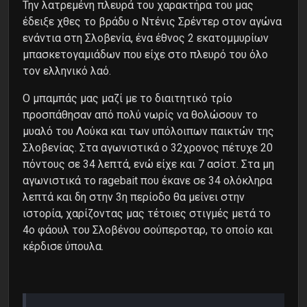
Την λατρεμένη πλευρά του χαρακτήρα του μας
έδειξε χθες το βράδυ ο Ντένις Σρέντερ στον αγώνα
ενάντια στη Σλοβενία, ένα έθνος 2 εκατομμυρίων
μπασκετογαμιάδων που είχε στο πλευρό του όλο
τον ελληνικό λαό.
Ο μπαμπάς μας μαζί με το διαιτητικό τρίο
προσπάθησαν από πολύ νωρίς να θολώσουν το
μυαλό του Λούκα και των υπόλοιπων παικτών της
Σλοβενίας. Στα αγωνιστικά ο 32χρονος πέτυχε 20
πόντους σε 34 λεπτά, ενώ είχε και 7 ασίστ. Στα μη
αγωνιστικά το ragebait που έκανε σε 34 ολόκληρα
λεπτά και δη στην 3η περίοδο θα μείνει στην
ιστορία, χαρίζοντας μας τέτοιες στιγμές μετά το
4ο φάουλ του Σλοβένου σούπερσταρ, το οποίο και
κέρδισε ύπουλα.