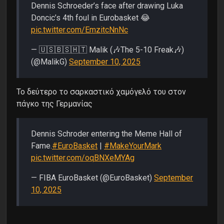
Dennis Schroeder’s face after drawing Luka
Doncic’s 4th foul in Eurobasket 😂
pic.twitter.com/EmzitcNnNc
— 🇺🇸🇧🇸🇭🇹 Malik (🎶The 5-10 Freak🎶)
(@MalikG)
September 10, 2025
Το δεύτερο το σαρκαστικό χαμόγελό του στον
πάγκο της Γερμανίας
Dennis Schroder entering the Meme Hall of
Fame.
#EuroBasket
|
#MakeYourMark
pic.twitter.com/oqBNXeMYAg
— FIBA EuroBasket (@EuroBasket)
September
10, 2025