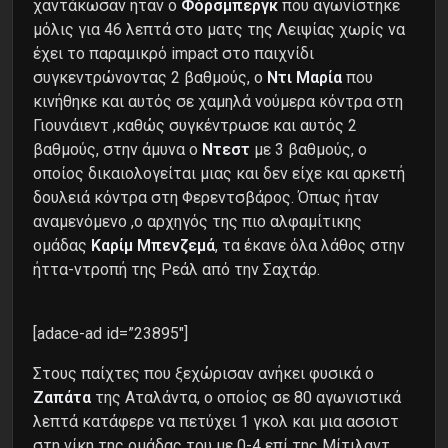
χαντάκωσαν ήταν ο
Φόρσμπεργκ
που αγωνίστηκε
μόλις για 46 λεπτά στο ματς της Λειψίας χωρίς να
έχει το παραμικρό impact στο παιχνίδι
συγκεντρώνοντας 2 βαθμούς, ο
Ντι Μαρία
που
κινήθηκε και αυτός σε χαμηλά νούμερα κόντρα στη
Γιουνάιεντ ,καθώς συγκέντρωσε και αυτός 2
βαθμούς, στην άμυνα ο
Ντεστ
με 3 βαθμούς, ο
οποίος δικαιολογείται μιας και δεν είχε και αρκετή
δουλειά κόντρα στη Φερεντσβάρος. Όπως ήταν
αναμενόμενο ,ο αρχηγός της πιο αλφαμίτικης
ομάδας
Καρίμ Μπενζεμά
, τα έκανε όλα λάθος στην
ήττα-ντροπή της Ρεάλ από την Σαχτάρ.
[adace-ad id=”23895″]
Στους παίχτες που ξεχώρισαν ανήκει φυσικά ο
Ζαπάτα
της Αταλάντα, ο οποίος σε 80 αγωνιστικά
λεπτά κατάφερε να πετύχει 1 γκολ και μια ασσιστ
στη νίκη της ομάδας του με 0-4 επί της Μίτιλαντ.