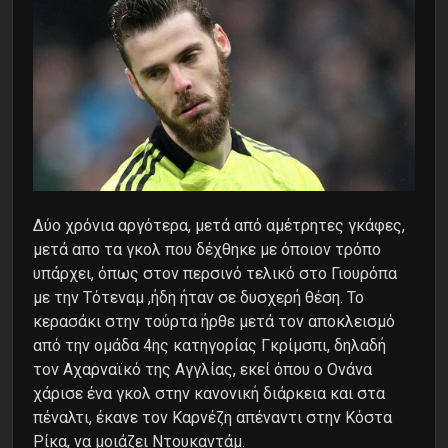
Δύο χρόνια αργότερα, μετά από αμέτρητες γκάφες,
μετά απο τα γκολ που δέχθηκε με όποιον τρόπο
υπάρχει, όπως στον περσινό τελικό στο Γιουρόπα
με την Τότεναμ ,ήδη ήταν σε δυσχερή θέση. Το
κερασάκι στην τούρτα ήρθε μετά τον αποκλεισμό
από την ομάδα 4ης κατηγορίας Γκρίμσπι, δηλαδή
τον Αχαρναϊκό της Αγγλίας, εκεί όπου ο Ονάνα
χάρισε ένα γκολ στην κανονική διάρκεια και στα
πέναλτι, έκανε τον Καρνέζη απέναντι στην Κόστα
Ρίκα, να μοιάζει Ντουκαντάμ.