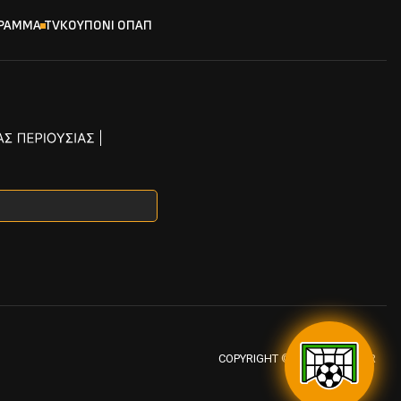
ΡΑΜΜΑ TV
ΚΟΥΠΟΝΙ ΟΠΑΠ
COPYRIGHT © 2026 Tsilibet.GR