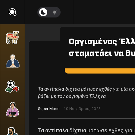
Οργισμένος Έλλ
σταματάει να θ
Τα αντίπαλα δίχτυα μάτωσε εχθές για μία α
βάζει με τον οργισμένο Έλληνα.
Super Mario
10 Νοεμβρίου, 2023
Τα αντίπαλα δίχτυα μάτωσε εχθές για