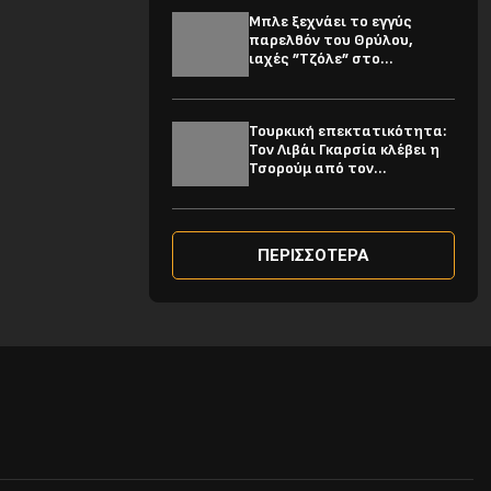
Μπλε ξεχνάει το εγγύς
παρελθόν του Θρύλου,
ιαχές ”Τζόλε” στο
Καραϊσκάκης
Τουρκική επεκτατικότητα:
Τον Λιβάι Γκαρσία κλέβει η
Τσορούμ από τον
Παναθηναϊκό
ΠΕΡΙΣΣΟΤΕΡΑ