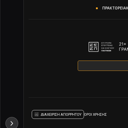
ΠΡΑΚΤΟΡΕΙΑ
ΔΙΑΧΕΙΡΙΣΗ ΑΠΟΡΡΗΤΟΥ
ΟΡΟΙ ΧΡΗΣΗΣ