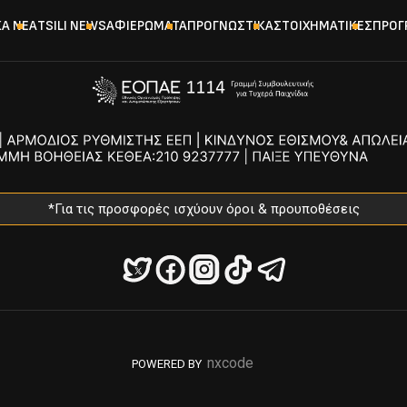
ΚΑ ΝΕΑ
TSILI NEWS
ΑΦΙΕΡΩΜΑΤΑ
ΠΡΟΓΝΩΣΤΙΚΑ
ΣΤΟΙΧΗΜΑΤΙΚΕΣ
ΠΡΟΓ
*Για τις προσφορές ισχύουν όροι & προυποθέσεις
nxcode
POWERED BY