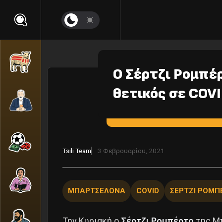
Ο Σέρτζι Ρομπέ
θετικός σε COV
Tsili Team
3 Φεβρουαρίου, 2021
ΜΠΑΡΤΣΕΛΟΝΑ
COVID
ΣΕΡΤΖΙ ΡΟΜΠ
Την Κυριακή ο
Σέρτζι Ρομπέρτο
της Μπ