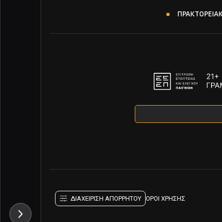
ΠΡΑΚΤΟΡΕΙΑ
ΔΙΑΧΕΙΡΙΣΗ ΑΠΟΡΡΗΤΟΥ
ΟΡΟΙ ΧΡΗΣΗΣ