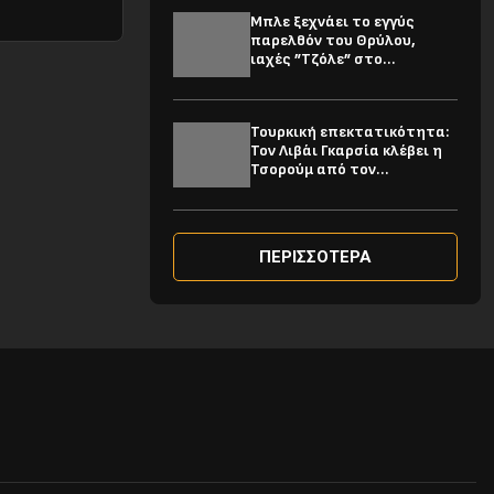
Μπλε ξεχνάει το εγγύς
παρελθόν του Θρύλου,
ιαχές ”Τζόλε” στο
Καραϊσκάκης
Τουρκική επεκτατικότητα:
Τον Λιβάι Γκαρσία κλέβει η
Τσορούμ από τον
Παναθηναϊκό
ΠΕΡΙΣΣΟΤΕΡΑ