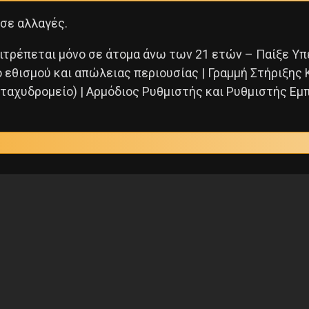
 σε αλλαγές.
ιτρέπεται μόνο σε άτομα άνω των 21 ετών – Παίξε Υπ
 εθισμού και απώλειας περιουσίας | Γραμμή Στήριξης
λ. ταχυδρομείο) | Αρμόδιος Ρυθμιστής και Ρυθμιστής Εμ