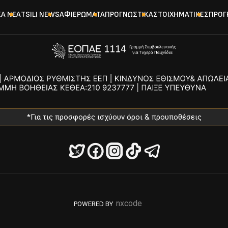
ΚΑ ΝΕΑ
TSILI NEWS
ΑΦΙΕΡΩΜΑΤΑ
ΠΡΟΓΝΩΣΤΙΚΑ
ΣΤΟΙΧΗΜΑΤΙΚΕΣ
ΠΡΟΓ
*Για τις προσφορές ισχύουν όροι & προυποθέσεις
nxcode
POWERED BY