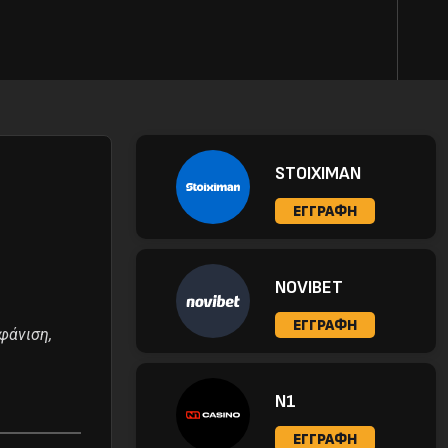
STOIXIMAN
ΕΓΓΡΑΦΗ
NOVIBET
ΕΓΓΡΑΦΗ
φάνιση,
N1
ΕΓΓΡΑΦΗ