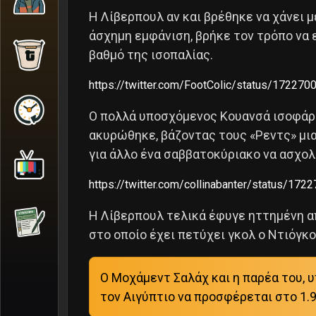
Η Λίβερπουλ αν και βρέθηκε να χάνει μ
άσχημη εμφάνιση, βρήκε τον τρόπο να 
βαθμό της ισοπαλίας.
https://twitter.com/FootColic/status/1722
Ο πολλά υποσχόμενος Κουανσά ισοφάρι
ακυρώθηκε, βάζοντας τους «Ρεντς» μια
για άλλο ένα σαββατοκύριακο να ασχολ
https://twitter.com/collinabanter/status/1
Η Λίβερπουλ τελικά έφυγε ηττημένη από
στο οποίο έχει πετύχει γκολ ο Ντιόγκο
Ο Μοχάμεντ Σαλάχ και η παρέα του, 
τον Αιγύπτιο να προσφέρεται στο 1.9