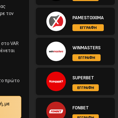
τας
ρε τον
PAMESTOIXIMA
ΕΓΓΡΑΦΗ
 στο VAR
WINMASTERS
μένεται
ΕΓΓΡΑΦΗ
SUPERBET
 το πρώτο
ΕΓΓΡΑΦΗ
ή,
με
FONBET
ΕΓΓΡΑΦΗ