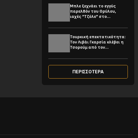
Μπλε ξεχνάει το εγγύς
παρελθόν του Θρύλου,
ιαχές ”Τζόλε” στο
Καραϊσκάκης
Τουρκική επεκτατικότητα:
Τον Λιβάι Γκαρσία κλέβει η
Τσορούμ από τον
Παναθηναϊκό
ΠΕΡΙΣΣΟΤΕΡΑ