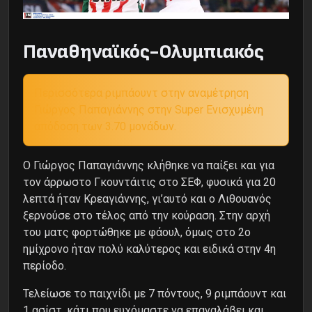
Παναθηναϊκός-Ολυμπιακός
Περισσότερα ριμπάουντ στην αναμέτρηση
Γιώργος Παπαγιάννης στην Super Ενισχυμένη
απόδοση των 3.70 μονάδων.
Ο Γιώργος Παπαγιάννης κλήθηκε να παίξει και για
τον άρρωστο Γκουντάιτις στο ΣΕΦ, φυσικά για 20
λεπτά ήταν Κρεαγιάννης, γι’αυτό και ο Λιθουανός
ξερνούσε στο τέλος από την κούραση. Στην αρχή
του ματς φορτώθηκε με φάουλ, όμως στο 2ο
ημίχρονο ήταν πολύ καλύτερος και ειδικά στην 4η
περίοδο.
Τελείωσε το παιχνίδι με 7 πόντους, 9 ριμπάουντ και
1 ασίστ, κάτι που ευχόμαστε να επαναλάβει και