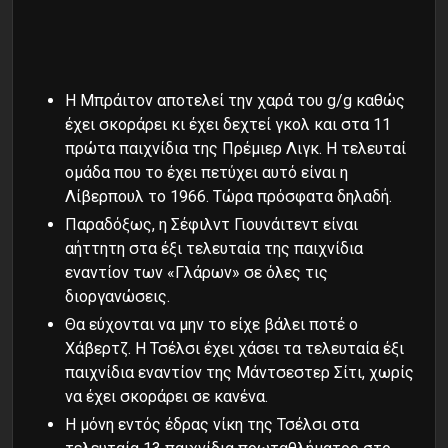
Η Μπράιτον αποτελεί την χαρά του g/g καθώς
έχει σκοράρει κι έχει δεχτεί γκολ και στα 11
πρώτα παιχνίδια της Πρέμιερ Λιγκ. Η τελευταί
ομάδα που το έχει πετύχει αυτό είναι η
Λίβερπουλ το 1966. Τώρα πρόσφατα δηλαδή.
Παραδόξως, η Σέφιλντ Γιουνάιτεντ είναι
αήττητη στα έξι τελευταία της παιχνίδια
εναντίον των «Γλάρων» σε όλες τις
διοργανώσεις.
Θα εύχονται να μην το είχε βάλει ποτέ ο
Χάβερτζ. Η Τσέλσι έχει χάσει τα τελευταία έξι
παιχνίδια εναντίον της Μάντσεστερ Σίτι, χωρίς
να έχει σκοράρει σε κανένα.
H μόνη εντός έδρας νίκη της Τσέλσι στα