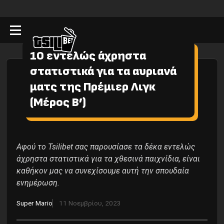
10 εντελώς άχρηστα
στατιστικά για τα αυριανά
ματς της Πρέμιερ Λιγκ
(Μέρος Β’)
Aφού το Tsilibet σας παρουσίασε τα δέκα εντελώς
άχρηστα στατιστικά για τα χθεσινά παιχνίδια, είναι
καθήκον μας να συνεχίσουμε αυτή την σπουδαία
ενημέρωση.
Super Mario
11 Νοεμβρίου, 2023