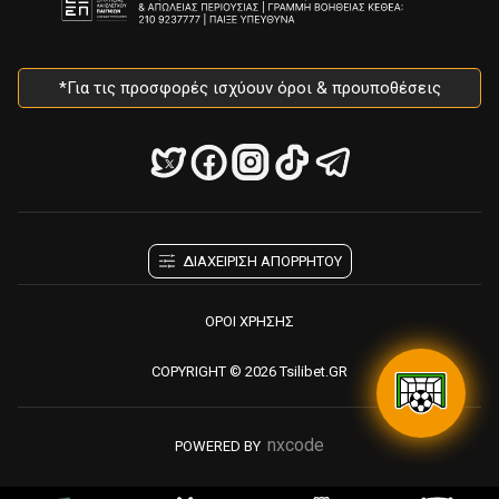
*Για τις προσφορές ισχύουν όροι & προυποθέσεις
ΔΙΑΧΕΙΡΙΣΗ ΑΠΟΡΡΗΤΟΥ
ΟΡΟΙ ΧΡΗΣΗΣ
COPYRIGHT © 2026 Tsilibet.GR
nxcode
POWERED BY