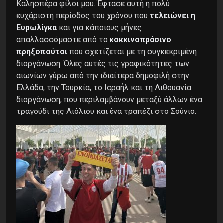
Καλησπέρα φίλοι μου. Έφτασε αυτή η πολύ
ευχάριστη περίοδος του χρόνου που
τελειώνει η
Ευρωλίγκα
και για κάποιους μήνες
απαλλασσόμαστε από το
κοκκινοπράσινο
πρηξοπούτσι
που σχετίζεται με τη συγκεκριμένη
διοργάνωση. Όλες αυτές τις γραφικότητες των
αιωνίων γύρω από την ιδιαίτερα δημοφιλή στην
Ελλάδα, την Τουρκία, το Ισραήλ και τη Λιθουανία
διοργάνωση, που περιλαμβάνουν μεταξύ άλλων ένα
τραγούδι της Λιόλιου και ένα τραπέζι στο Σούνιο.