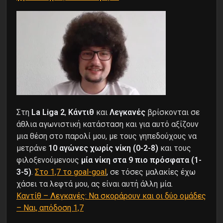
Στη
La Liga 2
,
Κάντιθ
και
Λεγκανές
βρίσκονται σε
άθλια αγωνιστική κατάσταση και για αυτό αξίζουν
μια θέση στο παρολί μου, με τους γηπεδούχους να
μετράνε
10 αγώνες χωρίς νίκη (0-2-8)
και τους
φιλοξενούμενους
μία νίκη στα 9 πιο πρόσφατα (1-
3-5)
.
Στο 1,7 το goal-goal
, σε τόσες μαλακίες έχω
χάσει τα λεφτά μου, ας είναι αυτή άλλη μία.
Καντίθ – Λεγκανές: Να σκοράρουν και οι δύο ομάδες
– Ναι, απόδοση 1,7