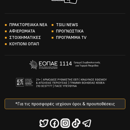
ΠΡΑΚΤΟΡΕΙΑΚΑ ΝΕΑ
TSILI NEWS
ΑΦΙΕΡΩΜΑΤΑ
ΠΡΟΓΝΩΣΤΙΚΑ
ΣΤΟΙΧΗΜΑΤΙΚΕΣ
ΠΡΟΓΡΑΜΜΑ TV
ΚΟΥΠΟΝΙ ΟΠΑΠ
*Για τις προσφορές ισχύουν όροι & προυποθέσεις