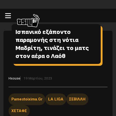
Ισπανικό εξάποντο
παραμονής στη νότια
Μαδρίτη, τινάζει το ματς
στον αέρα ο Λαόθ
Hxouse
19 Μαρτίου, 2023
Pamestoixima.gr
LA LIGA
ΣΕΒΙΛΛΗ
ΧΕΤΑΦΕ