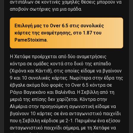
αντιπάλων σε κοντινές χαμηλές θέσεις μπορούν να
αποβούν σωτήριες για μια ομάδα.
Επιλογή μας το Over 6.5 στις συνολικές
κάρτες της αναμέτρησης, στο 1.87 του
PameStoixima.
Η Χετάφε προέρχεται από δύο αναμετρήσεις
κόντρα σε ομάδες κοντά στο δικό της επίπεδο
(Χιρόνα και Κάντιθ), στις οποίες είδαμε να βγαίνουν
9 και 10 συνολικές κάρτες. Νωρίτερα στην έδρα της
έβγαλε ακόμα δύο φορές το Over 6.5 κόντρα σε
Ράγιο Βαγιεκάνο και Βαλένθια. Η Σεβίλλη από τη
μεριά της επίσης δεν χαρίζεται. Κόντρα στην
Αλμέρια στην προηγούμενη αγωνιστική είδαμε να
βγαίνουν 10 κάρτες σε ένα ανταγωνιστικό παιχνίδι
που η Σεβίλλη κέρδισε με 2-1. Περιμένω ένα εξίσου
ανταγωνιστικό παιχνίδι σήμερα, με τη Χετάφε να