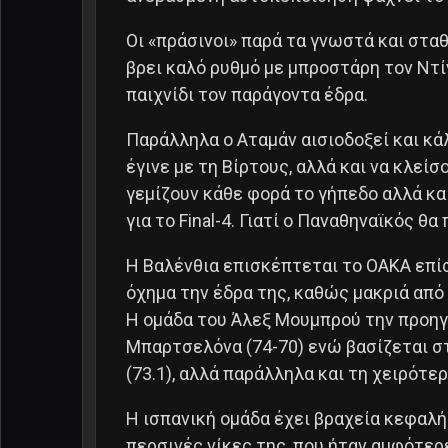
Οι «πράσινοι» παρά τα γνωστά και στ
βρει καλό ρυθμό με μπροστάρη τον Ντ
παιχνίδι τον παράγοντα έδρα.
Παράλληλα ο Αταμάν αισιοδοξεί και κά
έγινε με τη Βίρτους, αλλά και να κλείσ
γεμίζουν κάθε φορά το γήπεδο αλλά και
για το Final-4. Γιατί ο Παναθηναϊκός θα
Η Βαλένθια επισκέπτεται το ΟΑΚΑ επίσ
όχημα την έδρα της, καθώς μακριά από 
Η ομάδα του Άλεξ Μουμπρού την προηγ
Μπαρτσελόνα (74-70) ενώ βασίζεται σ
(73.1), αλλά παράλληλα και τη χειρότερ
Η ισπανική ομάδα έχει βραχεία κεφαλή 
περσινές νίκες της, που ήταν αμφότερε