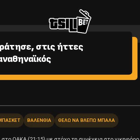
κράτησε, στις ήττες
αναθηναϊκός
ΜΠΑΣΚΕΤ
ΒΑΛΕΝΘΙΑ
ΘΕΛΩ ΝΑ ΒΛΕΠΩ ΜΠΑΛΑ
 στο OAKA (21:15) με στόχο τη συνέχεια στο νικηφόρο