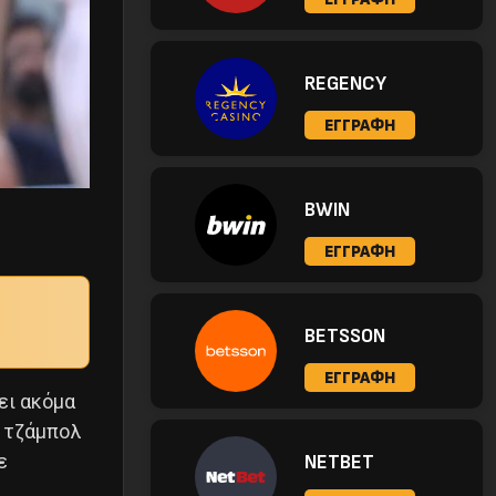
REGENCY
ΕΓΓΡΑΦΗ
BWIN
ΕΓΓΡΑΦΗ
BETSSON
ΕΓΓΡΑΦΗ
βει ακόμα
ο τζάμπολ
ε
NETBET