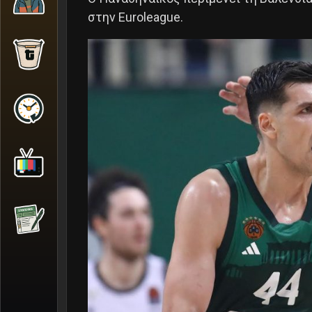
στην Euroleague.