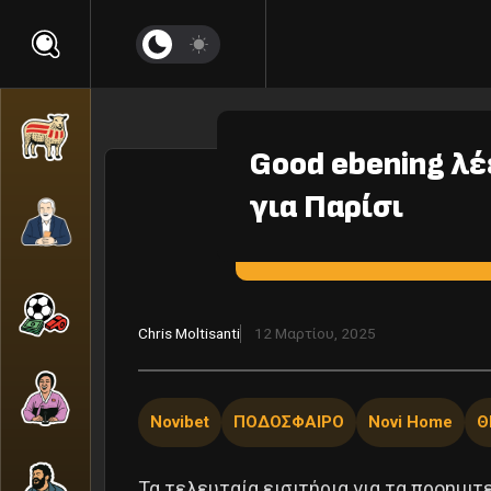
Good ebening λέ
για Παρίσι
Chris Moltisanti
12 Μαρτίου, 2025
Novibet
ΠΟΔΟΣΦΑΙΡΟ
Novi Home
Θ
Τα τελευταία εισιτήρια για τα προημιτ