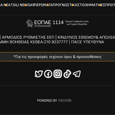
ΚΑ ΝΕΑ
TSILI NEWS
ΑΦΙΕΡΩΜΑΤΑ
ΠΡΟΓΝΩΣΤΙΚΑ
ΣΤΟΙΧΗΜΑΤΙΚΕΣ
ΠΡΟΓ
*Για τις προσφορές ισχύουν όροι & προυποθέσεις
nxcode
POWERED BY