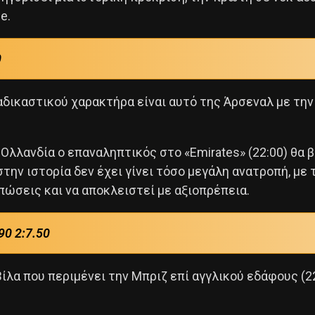
e.
0
ιαδικαστικού χαρακτήρα είναι αυτό της Άρσεναλ με την
Ολλανδία ο επαναληπτικός στο «Emirates» (22:00) θα 
την ιστορία δεν έχει γίνει τόσο μεγάλη ανατροπή, με 
πώσεις και να αποκλειστεί με αξιοπρέπεια.
90 2:7.50
ίλα που περιμένει την Μπριζ επί αγγλικού εδάφους (2