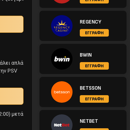
REGENCY
ΕΓΓΡΑΦΗ
BWIN
βάλει απλά
ΕΓΓΡΑΦΗ
την PSV
BETSSON
ΕΓΓΡΑΦΗ
2:00) μετά
NETBET