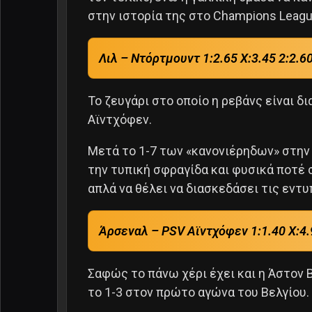
στην ιστορία της στο Champions Leagu
Λιλ – Ντόρτμουντ 1:2.65 X:3.45 2:2.6
Το ζευγάρι στο οποίο η ρεβάνς είναι δ
Αϊντχόφεν.
Μετά το 1-7 των «κανονιέρηδων» στην 
την τυπική σφραγίδα και φυσικά ποτέ σ
απλά να θέλει να διασκεδάσει τις εντυ
Άρσεναλ – PSV Αϊντχόφεν 1:1.40 X:4.
Σαφώς το πάνω χέρι έχει και η Άστον Β
το 1-3 στον πρώτο αγώνα του Βελγίου.