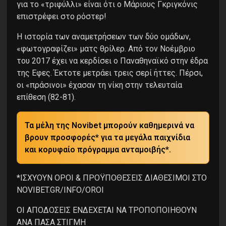
για το «τριφύλλι» είναι ότι ο Μάριους Γκριγκόνις
επιστρέφει στο ρόστερ!
Η ιστορία των αναμετρήσεων των δύο ομάδων,
«φωτογραφίζει» ματς θρίλερ. Από τον Νοέμβριο
του 2017 έχει να κερδίσει ο Παναθηναϊκό στην έδρα
της Εφες. Έκτοτε μετράει τρεις σερί ήττες. Πέρσι,
οι «πράσινοι» έχασαν τη νίκη στην τελευταία
επίθεση (82-81).
Τα μέλη της Novibet μπορούν καθημερινά να
βρουν προσφορές* για τα μεγάλα παιχνίδια
και κορυφαίο πρόγραμμα ανταμοιβής*.
*IΣΧΥΟΥΝ ΟΡΟΙ & ΠΡΟΫΠΟΘΕΣΕΙΣ ΔΙΑΘΕΣΙΜΟΙ ΣΤΟ
NOVIBET.GR/INFO/OROI
ΟΙ ΑΠΟΔΟΣΕΙΣ ΕΝΔΕΧΕΤΑΙ ΝΑ ΤΡΟΠΟΠΟΙΗΘΟΥΝ
ΑΝΑ ΠΑΣΑ ΣΤΙΓΜΗ