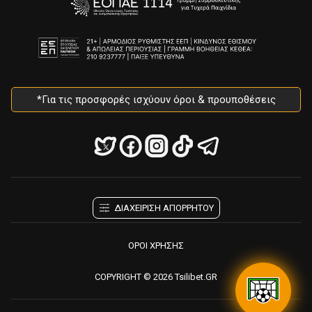
*Για τις προσφορές ισχύουν όροι & προυποθέσεις
ΔΙΑΧΕΙΡΙΣΗ ΑΠΟΡΡΗΤΟΥ
ΟΡΟΙ ΧΡΗΣΗΣ
COPYRIGHT © 2026 Tsilibet.GR