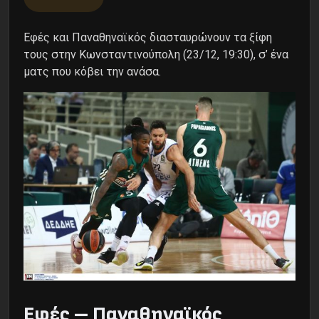
Εφές και Παναθηναϊκός διασταυρώνουν τα ξίφη
τους στην Κωνσταντινούπολη (23/12, 19:30), σ’ ένα
ματς που κόβει την ανάσα.
Εφές – Παναθηναϊκός