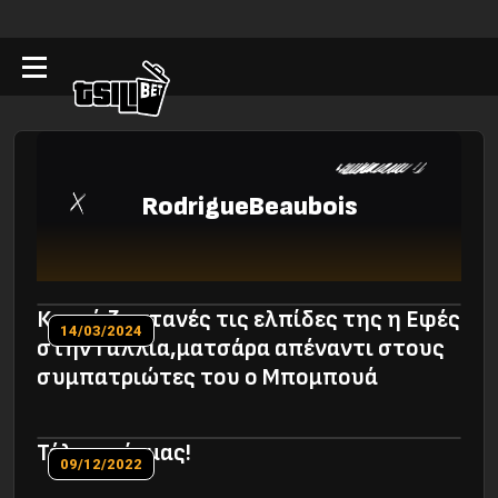
RodrigueBeaubois
Κρατά ζωντανές τις ελπίδες της η Εφές
14/03/2024
στην Γαλλία,ματσάρα απέναντι στους
συμπατριώτες του ο Μπομπουά
Τέλος φόρμας!
09/12/2022