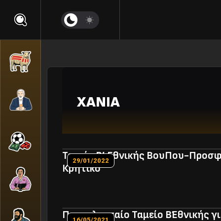
ΧΑΝΙΑ
Ταμείο Β’ Εθνικής ΒουΠου-Προσ
29/01/2022
Κρητικό
Προτελευταίο Ταμείο Β΄Εθνικής γ
16/05/2021