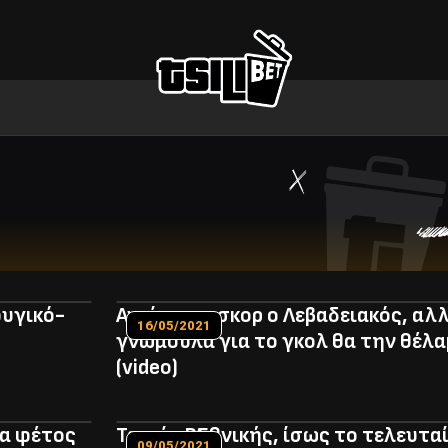
φυγικό-
Ανοίγει το σκορ ο Λεβαδειακός, αλλ
16/05/2021
γνωμούλα για το γκολ θα την θέλα
(video)
ια φέτος
Ταμείο Β΄Εθνικής, ίσως το τελευταί
09/05/2021