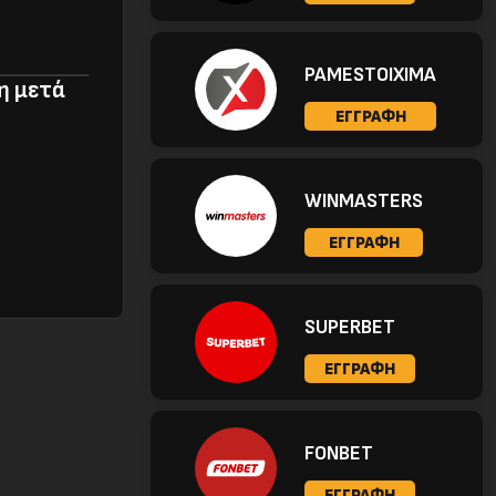
PAMESTOIXIMA
η μετά
ΕΓΓΡΑΦΗ
WINMASTERS
ΕΓΓΡΑΦΗ
SUPERBET
ΕΓΓΡΑΦΗ
FONBET
ΕΓΓΡΑΦΗ