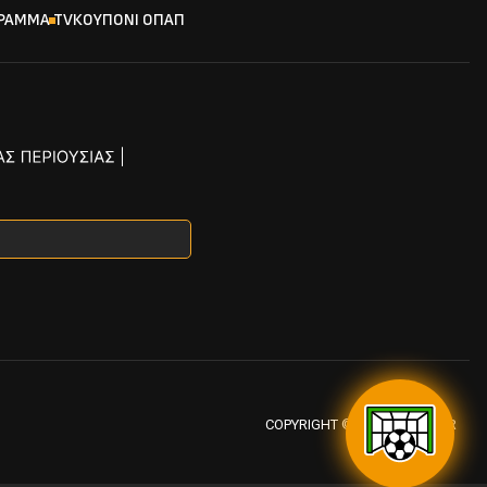
ΡΑΜΜΑ TV
ΚΟΥΠΟΝΙ ΟΠΑΠ
COPYRIGHT © 2026 Tsilibet.GR