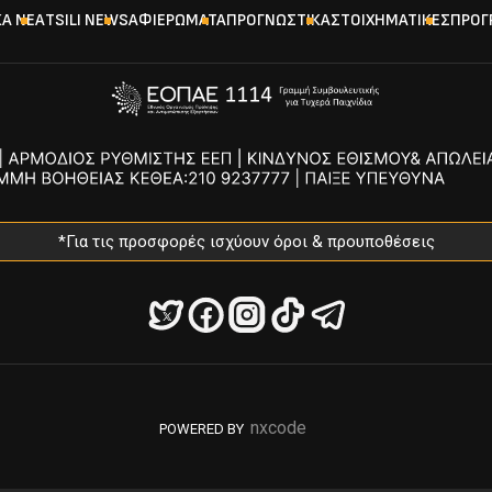
ΚΑ ΝΕΑ
TSILI NEWS
ΑΦΙΕΡΩΜΑΤΑ
ΠΡΟΓΝΩΣΤΙΚΑ
ΣΤΟΙΧΗΜΑΤΙΚΕΣ
ΠΡΟΓ
*Για τις προσφορές ισχύουν όροι & προυποθέσεις
nxcode
POWERED BY