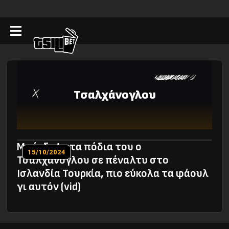
Τσαλχάνογλου
Μπέρδεψε τα πόδια του ο
15/10/2024
Τσαλχάνογλου σε πέναλτυ στο
Ισλανδία Τουρκία, πιο εύκολα τα φάουλ
γι αυτόν (vid)