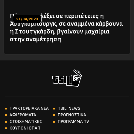
Πάει να μπλέξει σε περιπέτειες η
21/04/2023
Άουγκσμπουργκ, σε αναμμένα κάρβουνα
η Στουτγκάρδη, βγαίνουν μαχαίρια
στην αναμέτρηση
ΠΡΑΚΤΟΡΕΙΑΚΑ ΝΕΑ
TSILI NEWS
ΑΦΙΕΡΩΜΑΤΑ
ΠΡΟΓΝΩΣΤΙΚΑ
ΣΤΟΙΧΗΜΑΤΙΚΕΣ
ΠΡΟΓΡΑΜΜΑ TV
ΚΟΥΠΟΝΙ ΟΠΑΠ