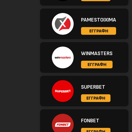
PAMESTOIXIMA
ΕΓΓΡΑΦΗ
WINMASTERS
ΕΓΓΡΑΦΗ
SUPERBET
ΕΓΓΡΑΦΗ
FONBET
ΕΓΓΡΑΦΗ