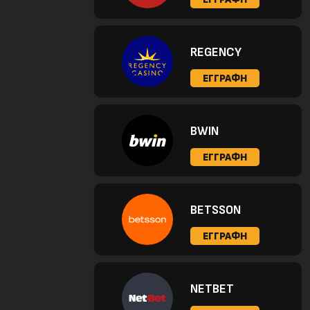
REGENCY
ΕΓΓΡΑΦΗ
BWIN
ΕΓΓΡΑΦΗ
BETSSON
ΕΓΓΡΑΦΗ
NETBET