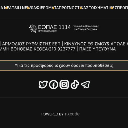
ΚΑ ΝΕΑ
TSILI NEWS
ΑΦΙΕΡΩΜΑΤΑ
ΠΡΟΓΝΩΣΤΙΚΑ
ΣΤΟΙΧΗΜΑΤΙΚΕΣ
ΠΡΟΓ
*Για τις προσφορές ισχύουν όροι & προυποθέσεις
nxcode
POWERED BY