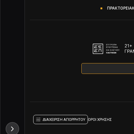
ΠΡΑΚΤΟΡΕΙΑ
ΔΙΑΧΕΙΡΙΣΗ ΑΠΟΡΡΗΤΟΥ
ΟΡΟΙ ΧΡΗΣΗΣ