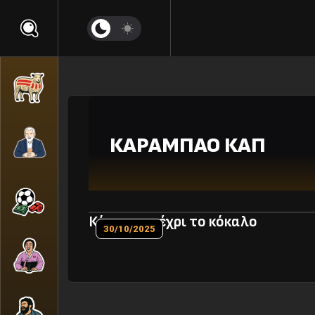
ΚΑΡΑΜΠΑΟ ΚΑΠ
Κόκκινος μέχρι το κόκαλο
30/10/2025