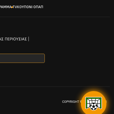
ΡΑΜΜΑ TV
ΚΟΥΠΟΝΙ ΟΠΑΠ
COPYRIGHT © 2026 Tsilibet.GR