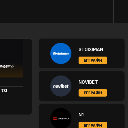
STOIXIMAN
ΕΓΓΡΑΦΗ
NOVIBET
στο
ΕΓΓΡΑΦΗ
N1
ΕΓΓΡΑΦΗ