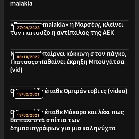
malakia
«Every day malakia» η Μαρσέιγ, κλείνει
27/09/2023
τον Γκατούζο η αντίπαλος της ΑΕΚ
Ντιακαμπί παίρνει κόκκινη στον πάγκο,
08/10/2022
Γκατούζο παθαίνει έκρηξη Μπουγάτσα
(vid)
Ο Γκατούζο έπαθε Ομπράντοβιτς (video)
18/02/2021
Ο Γκατούζο έπαθε Μάκαρο και λέει πως
13/02/2021
θα πάει στα σπίτια των
δημοσιογράφων για μια καληνύχτα