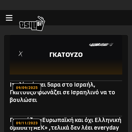
ΓΚΑΤΟΥΖΟ
Iταλία ρίχνει 5αρα στο Ισραήλ,
09/09/2025
Γκατούζο φωνάζει σε Ισραηλινό να το
βουλώσει
Γκατούζο: «Ευρωπαϊκή και όχι Ελληνική
09/11/2023
ομάδα η ΑΕΚ» ,τελικά δεν λέει everyday