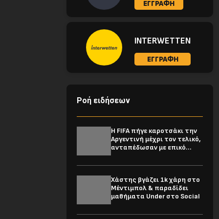
ΕΓΓΡΑΦΗ
INTERWETTEN
ΕΓΓΡΑΦΗ
Ροή ειδήσεων
Η FIFΑ πήγε καροτσάκι την
Αργεντινή μέχρι τον τελικό,
ανταπέδωσαν με επικό
γλείψιμο στον Ινφαντίνο οι
Λατίνοι
Χάστης βγάζει 1k χάρη στο
Μέντιμπολ & παραδίδει
μαθήματα Under στο Social