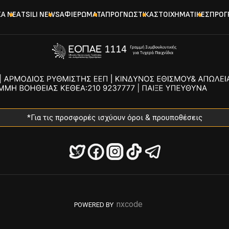
ΚΑ ΝΕΑ
TSILI NEWS
ΑΦΙΕΡΩΜΑΤΑ
ΠΡΟΓΝΩΣΤΙΚΑ
ΣΤΟΙΧΗΜΑΤΙΚΕΣ
ΠΡΟΓ
*Για τις προσφορές ισχύουν όροι & προυποθέσεις
nxcode
POWERED BY