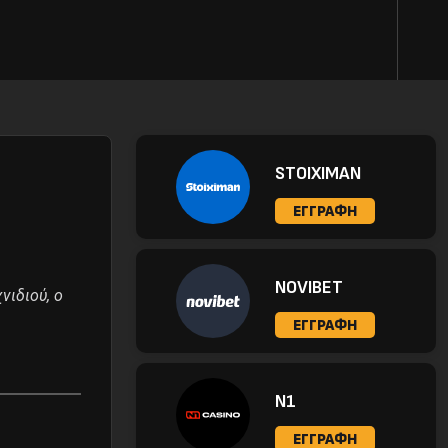
STOIXIMAN
ΕΓΓΡΑΦΗ
NOVIBET
νιδιού, ο
ΕΓΓΡΑΦΗ
N1
ΕΓΓΡΑΦΗ