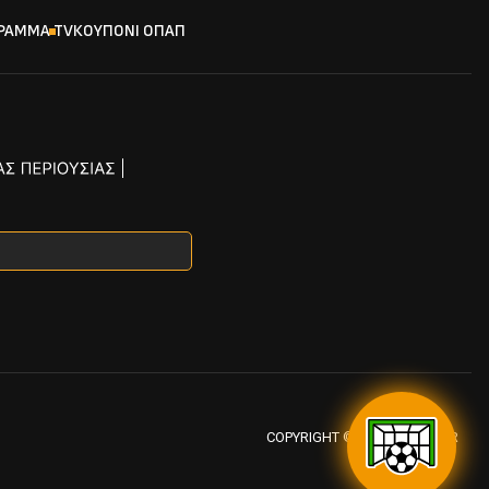
ΡΑΜΜΑ TV
ΚΟΥΠΟΝΙ ΟΠΑΠ
COPYRIGHT © 2026 Tsilibet.GR