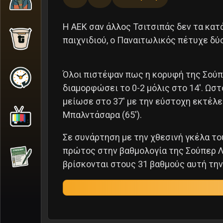
Η ΑΕΚ σαν άλλος Τσιτσιπάς δεν τα κα
παιχνιδιού, ο Παναιτωλικός πέτυχε δύο
Όλοι πιστέψαν πως η κορυφή της Σούπε
διαμορφώσει το 0-2 μόλις στο 14′. Ωσ
μείωσε στο 37′ με την εύστοχη εκτέλεσ
Μπαλντάσαρα (65′).
Σε συνάρτηση με την χθεσινή γκέλα τ
πρώτος στην βαθμολογία της Σούπερ Λι
βρίσκονται στους 31 βαθμούς αυτή την 