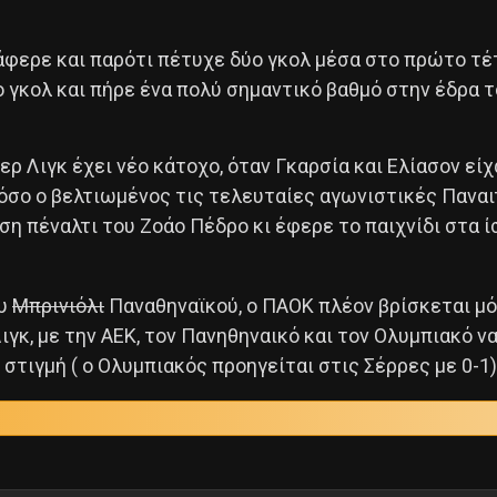
τάφερε και παρότι πέτυχε δύο γκολ μέσα στο πρώτο τέ
 γκολ και πήρε ένα πολύ σημαντικό βαθμό στην έδρα το
ρ Λιγκ έχει νέο κάτοχο, όταν Γκαρσία και Ελίασον είχ
τόσο ο βελτιωμένος τις τελευταίες αγωνιστικές Πανα
η πέναλτι του Ζοάο Πέδρο κι έφερε το παιχνίδι στα ί
ου
Μπρινιόλι
Παναθηναϊκού, ο ΠΑΟΚ πλέον βρίσκεται μ
γκ, με την ΑΕΚ, τον Πανηθηναικό και τον Ολυμπιακό ν
στιγμή ( ο Ολυμπιακός προηγείται στις Σέρρες με 0-1)