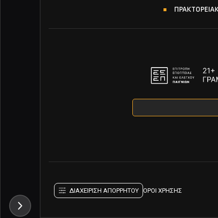
ΠΡΑΚΤΟΡΕΙΑ
ΔΙΑΧΕΙΡΙΣΗ ΑΠΟΡΡΗΤΟΥ
ΟΡΟΙ ΧΡΗΣΗΣ