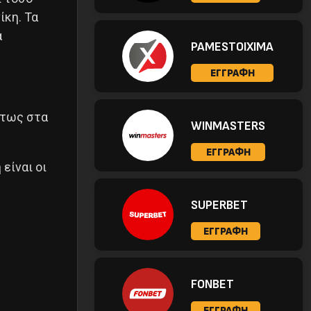
ίκη. Τα
ά
PAMESTOIXIMA
ΕΓΓΡΑΦΗ
ύτως στα
WINMASTERS
ΕΓΓΡΑΦΗ
είναι οι
SUPERBET
ΕΓΓΡΑΦΗ
FONBET
ΕΓΓΡΑΦΗ