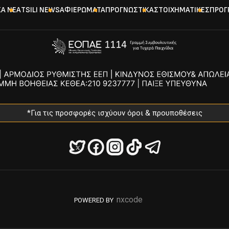
ΚΑ ΝΕΑ
TSILI NEWS
ΑΦΙΕΡΩΜΑΤΑ
ΠΡΟΓΝΩΣΤΙΚΑ
ΣΤΟΙΧΗΜΑΤΙΚΕΣ
ΠΡΟΓ
*Για τις προσφορές ισχύουν όροι & προυποθέσεις
nxcode
POWERED BY