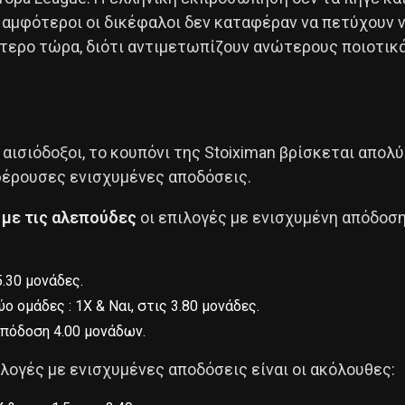
αμφότεροι οι δικέφαλοι δεν καταφέραν να πετύχουν ν
τερο τώρα, διότι αντιμετωπίζουν ανώτερους ποιοτικ
 αισιόδοξοι, το κουπόνι της Stoiximan βρίσκεται απολ
αφέρουσες ενισχυμένες αποδόσεις.
 με τις αλεπούδες
οι επιλογές με ενισχυμένη απόδοση 
5.30 μονάδες.
ο ομάδες : 1X & Ναι, στις 3.80 μονάδες.
απόδοση 4.00 μονάδων.
ιλογές με ενισχυμένες αποδόσεις είναι οι ακόλουθες: