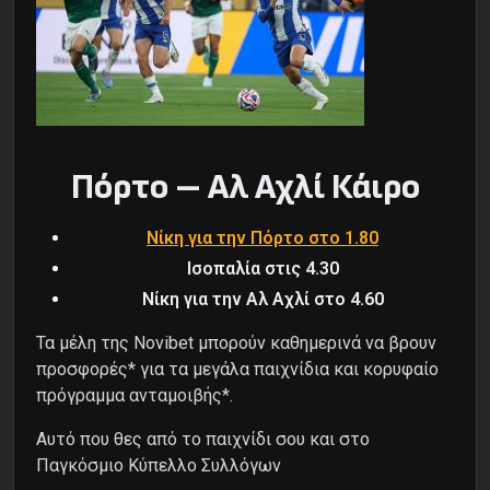
Πόρτο – Αλ Αχλί Κάιρο
Νίκη για την Πόρτο στο 1.80
Ισοπαλία στις 4.30
Νίκη για την Αλ Αχλί στο 4.60
Τα μέλη της Novibet μπορούν καθημερινά να βρουν
προσφορές* για τα μεγάλα παιχνίδια και κορυφαίο
πρόγραμμα ανταμοιβής*.
Αυτό που θες από το παιχνίδι σου και στο
Παγκόσμιο Κύπελλο Συλλόγων