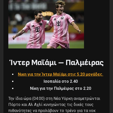
Ίντερ Μαϊάμι – Παλμέιρας
Nικη για την Ίντερ Μαϊάμι στις 5.20 μονάδες.
Ισοπαλία στο 2.40
Νίκη για την Παλμέιρας στο 2.20
Την ίδια ώρα (04:00) στη Νέα Υόρκη αναμετρώνται
Πόρτο και Αλ Αχλί κυνηγώντας τις δικές τους
πιθανότητες να προλάβουν το τρένο για τα νοκ