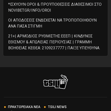
*ΙΣΧΥΟΥΝ ΟΡΟΙ & ΠΡΟΫΠΟΘΕΣΕΙΣ ΔΙΑΘΕΣΙΜΟΙ ΣΤΟ
NOVIBET.GR/INFO/OROI
ΟΙ ΑΠΟΔΟΣΕΙΣ ΕΝΔΕΧΕΤΑΙ ΝΑ ΤΡΟΠΟΠΟΙΗΘΟΥΝ
ΑΝΑ ΠΑΣΑ ΣΤΙΓΜΗ
21+| ΑΡΜΟΔΙΟΣ ΡΥΘΜΙΣΤΗΣ:ΕΕΕΠ | ΚΙΝΔΥΝΟΣ
ΕΘΙΣΜΟΥ & ΑΠΩΛΕΙΑΣ ΠΕΡΙΟΥΣΙΑΣ | ΓΡΑΜΜΗ
ΒΟΗΘΕΙΑΣ ΚΕΘΕΑ: 2109237777 | ΠΑΙΞΕ ΥΠΕΥΘΥΝΑ.
ΠΡΑΚΤΟΡΕΙΑΚΑ ΝΕΑ
TSILI NEWS