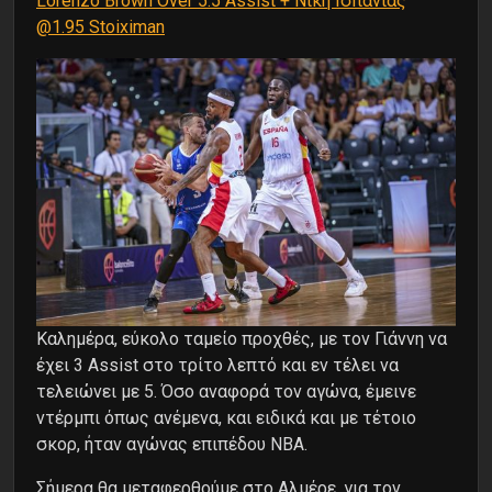
Lorenzo Brown Over 5.5 Assist + Νίκη Ισπανίας
@1.95 Stoiximan
Καλημέρα, εύκολο ταμείο προχθές, με τον Γιάννη να
έχει 3 Assist στο τρίτο λεπτό και εν τέλει να
τελειώνει με 5. Όσο αναφορά τον αγώνα, έμεινε
ντέρμπι όπως ανέμενα, και ειδικά και με τέτοιο
σκορ, ήταν αγώνας επιπέδου NBA.
Σήμερα θα μεταφερθούμε στο Αλμέρε, για τον