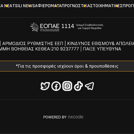
ΚΑ ΝΕΑ
TSILI NEWS
ΑΦΙΕΡΩΜΑΤΑ
ΠΡΟΓΝΩΣΤΙΚΑ
ΣΤΟΙΧΗΜΑΤΙΚΕΣ
ΠΡΟΓ
*Για τις προσφορές ισχύουν όροι & προυποθέσεις
nxcode
POWERED BY