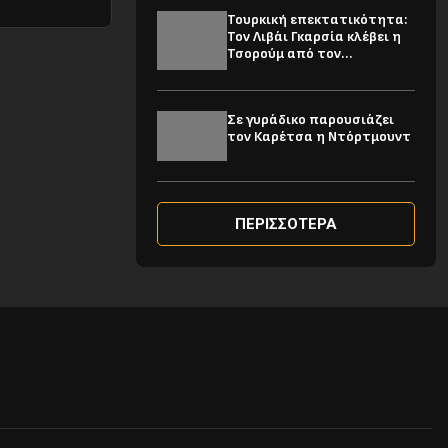
Τουρκική επεκτατικότητα:
Τον Λιβάι Γκαρσία κλέβει η
Τσορούμ από τον
Παναθηναϊκό
Σε γυράδικο παρουσιάζει
τον Καρέτσα η Ντόρτμουντ
ΠΕΡΙΣΣΟΤΕΡΑ