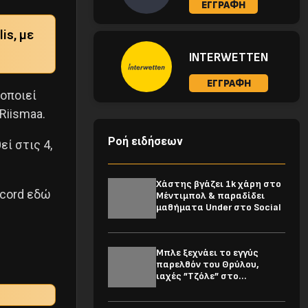
ΕΓΓΡΑΦΗ
is, με
INTERWETTEN
ΕΓΓΡΑΦΗ
οποιεί
Riismaa.
Ροή ειδήσεων
εί στις 4,
Χάστης βγάζει 1k χάρη στο
scord εδώ
Μέντιμπολ & παραδίδει
μαθήματα Under στο Social
Μπλε ξεχνάει το εγγύς
παρελθόν του Θρύλου,
ιαχές ”Τζόλε” στο
Καραϊσκάκης