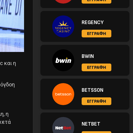
REGENCY
ΕΓΓΡΑΦΗ
BWIN
c και η
ΕΓΓΡΑΦΗ
 όγδοη
BETSSON
ΕΓΓΡΑΦΗ
η, η
ρκετά
NETBET