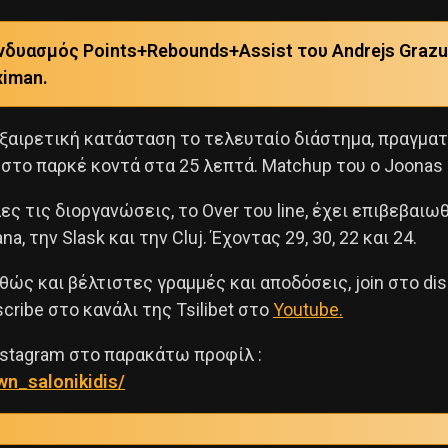
υνδυασμός Points+Rebounds+Assist του Andrejs Grazul
ximan.
εξαιρετική κατάσταση το τελευταίο διάστημα, πραγματ
 στο παρκέ κοντά στα 25 λεπτά. Matchup του ο Joonas 
ς τις διοργανώσεις, το Over του line, έχει επιβεβαιωθ
, την Slask και την Cluj. Έχοντας 29, 30, 22 και 24.
ώς και βέλτιστες γραμμές και αποδόσεις, join στο di
cribe στο κανάλι της Tsilibet στο
Youtube.
Instagram στο παρακάτω προφίλ :
n_salonikidis/