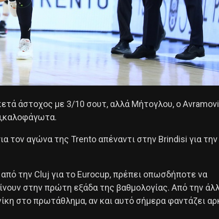
ρκετά άστοχος με 3/10 σουτ, αλλά Μήτογλου, ο Avramovi
α,καλοφάγωτα.
α τον αγώνα της Trento απέναντι στην Brindisi για την
από την Cluj για το Eurocup, πρέπει οπωσδήποτε να
ίνουν στην πρώτη εξάδα της βαθμολογίας. Από την άλλ
 νίκη στο πρωτάθλημα, αν και αυτό σήμερα φαντάζει α