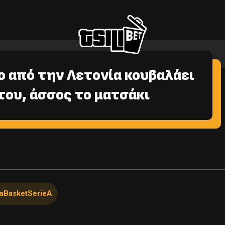
ο από την Λετονία κουβαλάει
του, άσσος το ματσάκι
aBasketSerieA