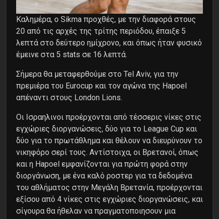
Καλημέρα, ο Sikma προχθές, με την διαφορά στους
20 από τις αρχές της τρίτης περιόδου, έπαιξε 5
λεπτά στο δεύτερο ημίχρονο, και όπως ήταν φυσικό
έμεινε στα 5 stats σε 16 λεπτά.
Σήμερα θα μεταφερθούμε στο Tel Aviv, για την
πρεμιέρα του Eurocup και τον αγώνα της Hapoel
απέναντι στους London Lions.
Οι Ισραηλινοι προέρχονται από τέσσερις νίκες στις
εγχώριες διοργανώσεις, δύο για το League Cup και
δύο για το πρωτάθλημα και θέλουν να διευρύνουν το
νικηφόρο σερί τους. Αντίστοιχα, οι Βρετανοί, όπως
και η Hapoel εμφανίζονται για πρώτη φορά στην
διοργάνωση, με ένα καλό ροστερ για τα δεδομένα
του αθλήματος στην Μεγάλη Βρετανία, προέρχονται
εξίσου από 4 νίκες στις εγχώριες διοργανώσεις, και
σίγουρα θα ήθελαν να πραγματοποιησουν μια