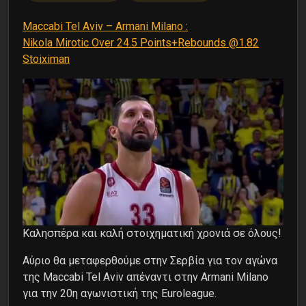
Maccabi Tel Aviv – Armani Milano :
Nikola Mirotic Over 24.5 Points+Rebounds @1.82
Stoiximan
Καλησπέρα και καλή στοιχηματική χρονιά σε όλους!
Αύριο θα μεταφερθούμε στην Σερβία για τον αγώνα
της Maccabi Tel Aviv απέναντι στην Armani Milano
για την 20η αγωνιστική της Euroleague.