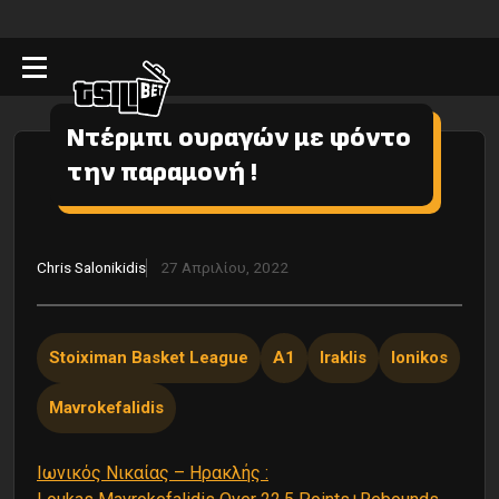
Ντέρμπι ουραγών με φόντο
την παραμονή !
Chris Salonikidis
27 Απριλίου, 2022
Stoiximan Basket League
Α1
Iraklis
Ionikos
Mavrokefalidis
Ιωνικός Νικαίας – Ηρακλής :