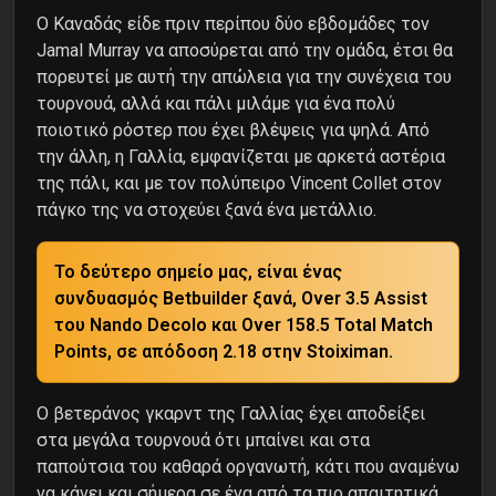
Ο Καναδάς είδε πριν περίπου δύο εβδομάδες τον
Jamal Murray να αποσύρεται από την ομάδα, έτσι θα
πορευτεί με αυτή την απώλεια για την συνέχεια του
τουρνουά, αλλά και πάλι μιλάμε για ένα πολύ
ποιοτικό ρόστερ που έχει βλέψεις για ψηλά. Από
την άλλη, η Γαλλία, εμφανίζεται με αρκετά αστέρια
της πάλι, και με τον πολύπειρο Vincent Collet στον
πάγκο της να στοχεύει ξανά ένα μετάλλιο.
Το δεύτερο σημείο μας, είναι ένας
συνδυασμός Betbuilder ξανά, Over 3.5 Assist
του Nando Decolo και Over 158.5 Total Match
Points, σε απόδοση 2.18 στην Stoiximan.
Ο βετεράνος γκαρντ της Γαλλίας έχει αποδείξει
στα μεγάλα τουρνουά ότι μπαίνει και στα
παπούτσια του καθαρά οργανωτή, κάτι που αναμένω
να κάνει και σήμερα σε ένα από τα πιο απαιτητικά