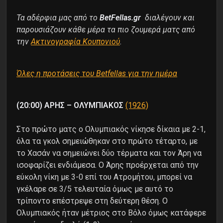
Τα αδέρφια μας από το
BetFellas.gr
διαλέγουν και
παρουσιάζουν κάθε μέρα τα πιο ζουμερά ματς από
την
Ακτινογραφία Κουπονιού
.
Όλες η προτάσεις του Betfellas για την ημέρα
(20:00) ΑΡΗΣ – ΟΛΥΜΠΙΑΚΟΣ
(1926)
Στο πρώτο ματς ο Ολυμπιακός νίκησε δίκαια με 2-1,
όλα τα γκολ σημειώθηκαν στο πρώτο τέταρτο, με
το Χασάν να σημειώνει δύο τέρματα και τον Άρη να
ισοφαρίζει ενδιάμεσα. Ο Άρης προέρχεται από την
εύκολη νίκη με 3-0 επί του Ατρομήτου, μπορεί να
γκέλαρε σε 3/5 τελευταία όμως με αυτό το
τρίποντο επέστρεψε στη δεύτερη θέση. Ο
Ολυμπιακός ήταν μέτριος στο Βόλο όμως κατάφερε