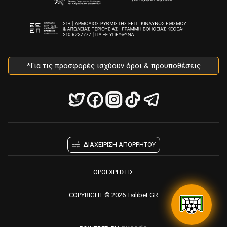
*Για τις προσφορές ισχύουν όροι & προυποθέσεις
ΔΙΑΧΕΙΡΙΣΗ ΑΠΟΡΡΗΤΟΥ
ΟΡΟΙ ΧΡΗΣΗΣ
COPYRIGHT © 2026 Tsilibet.GR