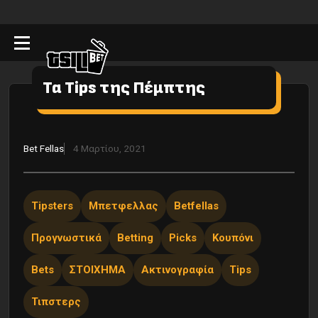
Τα Tips της Πέμπτης
Bet Fellas
4 Μαρτίου, 2021
Tipsters
Μπετφελλας
Betfellas
Προγνωστικά
Betting
Picks
Κουπόνι
Bets
ΣΤΟΙΧΗΜΑ
Ακτινογραφία
Tips
Τιπστερς