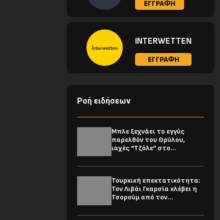
ΕΓΓΡΑΦΗ
INTERWETTEN
ΕΓΓΡΑΦΗ
Ροή ειδήσεων
Μπλε ξεχνάει το εγγύς
παρελθόν του Θρύλου,
ιαχές ”Τζόλε” στο
Καραϊσκάκης
Τουρκική επεκτατικότητα:
Τον Λιβάι Γκαρσία κλέβει η
Τσορούμ από τον
Παναθηναϊκό