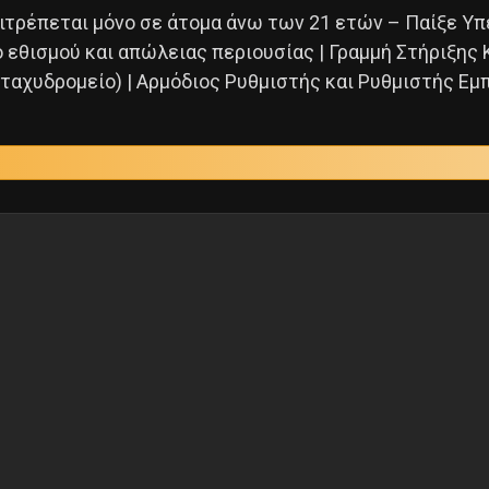
ιτρέπεται μόνο σε άτομα άνω των 21 ετών – Παίξε Υπ
 εθισμού και απώλειας περιουσίας | Γραμμή Στήριξης
λ. ταχυδρομείο) | Αρμόδιος Ρυθμιστής και Ρυθμιστής Εμ