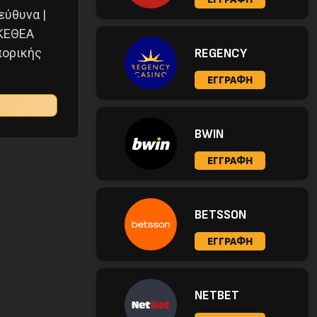
εύθυνα |
 ΚΕΘΕΑ
πορικής
REGENCY
ΕΓΓΡΑΦΗ
BWIN
ΕΓΓΡΑΦΗ
BETSSON
ΕΓΓΡΑΦΗ
NETBET