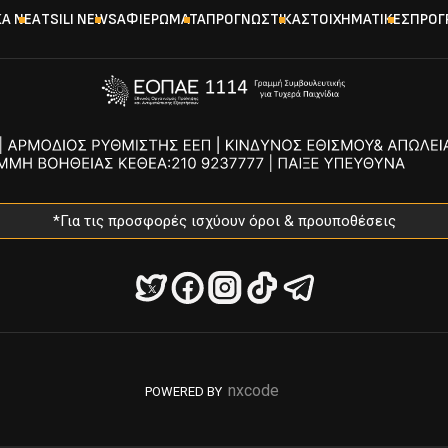
ΚΑ ΝΕΑ
TSILI NEWS
ΑΦΙΕΡΩΜΑΤΑ
ΠΡΟΓΝΩΣΤΙΚΑ
ΣΤΟΙΧΗΜΑΤΙΚΕΣ
ΠΡΟΓ
*Για τις προσφορές ισχύουν όροι & προυποθέσεις
nxcode
POWERED BY