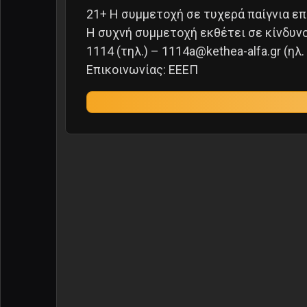
21+ Η συμμετοχή σε τυχερά παίγνια επ
Η συχνή συμμετοχή εκθέτει σε κίνδυνο
1114 (τηλ.) – 1114a@kethea-alfa.gr (η
Επικοινωνίας: ΕΕΕΠ