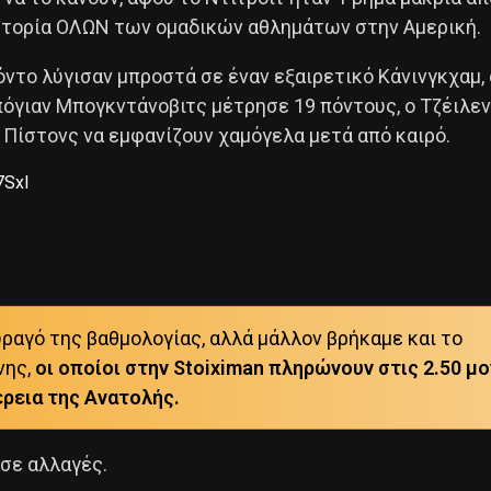
ιστορία ΟΛΩΝ των ομαδικών αθλημάτων στην Αμερική.
όντο λύγισαν μπροστά σε έναν εξαιρετικό Κάνινγκχαμ, 
πόγιαν Μπογκντάνοβιτς μέτρησε 19 πόντους, ο Τζέιλεν
ς Πίστονς να εμφανίζουν χαμόγελα μετά από καιρό.
7SxI
υραγό της βαθμολογίας, αλλά μάλλον βρήκαμε και το
νης,
οι οποίοι στην Stoiximan πληρώνουν στις 2.50 μ
ρεια της Ανατολής.
 σε αλλαγές.