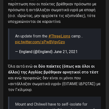
περίπτωση που οι παίκτες βρέθηκαν πρόσωπο με
πρόσωπο ή αντάλλαξαν σωματικά υγρά με επαφή
(σ.σ.: ιδρώτας, μην αρχίσετε τις εξυπνάδες), τότε
υποχρεώνονται σε καραντίνα.
An update from the
#ThreeLions
camp…
pic.twitter.com/sPwBVgvGzo
— England (@England)
June 21, 2021
Όλα αυτά ενώ
οι δύο παίκτες (όπως και όλοι οι
άλλοι) της Αγγλίας βρέθηκαν αρνητικοί στο τέστ
και ενώ προφανώς δεν είναι οι μόνοι που
«αντάλλαξαν σωματικά υγρά» (ΕΙΠΑΜΕ ΙΔΡΩΤΑΣ) με
τον Γκίλμουρ.
Mount and Chilwell have to self-isolate for