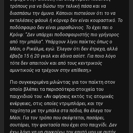
τρόπους για να δώσω την τελική πάσα και να
διασπάσω την άμυνα. Κάποιοι πιστεύουν ότι το να
εκτελέσεις φάουλ ή κόρνερ δεν είναι κουραστικό. Το
ποδόσφαιρο δεν είναι μαραθώνιος. Το έχει πει ο
Κρόιφ: “Δεν υπάρχει ποδοσφαιριστής πιο γρήγορος
από την μπάλα”. Υπάρχουν λίγοι παίκτες όπως ο
Μέσι, ο Ρικέλμε, εγώ. Έλεγαν ότι δεν έτρεχα, αλλά
έβαζα 15 ή 20 γκολ και έδινα
ασίστ. Για ποιο λόγο
τότε δεν απαιτούν και από τους κεντρικούς
αμυντικούς να τρέχουν στην επίθεση
;»
Πιο συγκεκριμένα μιλώντας για τον παίκτη στον
οποίο βλέπει τα περισσότερα στοιχεία του
παιχνιδιού του: «Αν αφήσεις εκτός τις ατομικές
ενέργειες, στις ο
ποίες ντριμπλάρει, και την
ταχύτητα με την μπάλα στα πόδια, θα έλεγα τον
Μέσι. Για τον τρόπο που σκέφτεται, πασάρει,
σουτάρει, την φαντασία που έχει στο παιχνίδι. Δεν
έχω λόγο να μη συγκρίνω τον εαυτό μου με αυτόν.