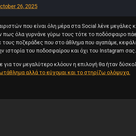
ctober 26, 2025
αιριστών που είναι όλη μέρα στα Social λένε μεγάλες
υν πως όλα γυρνάνε γύρω τους τότε το ποδόσφαιρο πά
ε τους ποζεράδες που στο άθλημα που αγαπάμε, κεφάλ
ην ιστορία του ποδοσφαίρου και όχι του Instagram σας.
ε για τον μεγαλύτερο κλόουν η επιλογή θα ήταν δύσκολ
ρωτάθλημα αλλά το εύχομαι και το στηρίζω ολόψυχα.