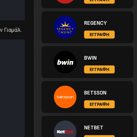
REGENCY
ν Γιαμάλ.
ΕΓΓΡΑΦΗ
BWIN
ΕΓΓΡΑΦΗ
BETSSON
ΕΓΓΡΑΦΗ
NETBET