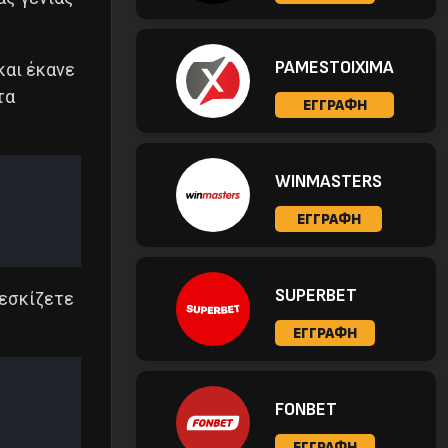
PAMESTOIXIMA
και έκανε
τα
ΕΓΓΡΑΦΗ
WINMASTERS
ΕΓΓΡΑΦΗ
SUPERBET
ξεσκίζετε
ΕΓΓΡΑΦΗ
FONBET
ΕΓΓΡΑΦΗ