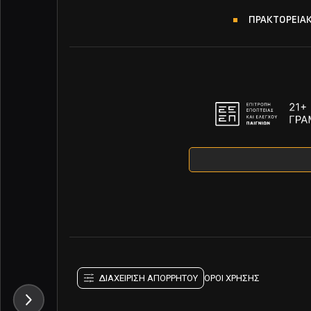
ΠΡΑΚΤΟΡΕΙΑ
ΔΙΑΧΕΙΡΙΣΗ ΑΠΟΡΡΗΤΟΥ
ΟΡΟΙ ΧΡΗΣΗΣ