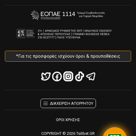
*Για τις προσφορές ισχύουν όροι & προυποθέσεις
ΔΙΑΧΕΙΡΙΣΗ ΑΠΟΡΡΗΤΟΥ
ΟΡΟΙ ΧΡΗΣΗΣ
COPYRIGHT © 2026 Tsilibet.GR