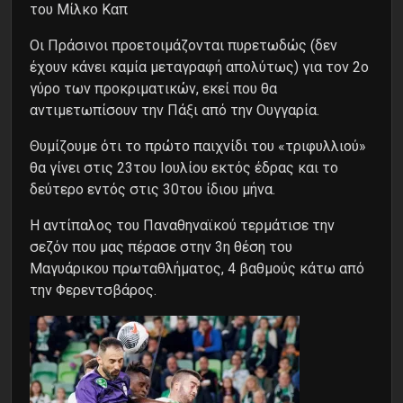
του Μίλκο Καπ
Οι Πράσινοι προετοιμάζονται πυρετωδώς (δεν
έχουν κάνει καμία μεταγραφή απολύτως) για τον 2ο
γύρο των προκριματικών, εκεί που θα
αντιμετωπίσουν την Πάξι από την Ουγγαρία.
Θυμίζουμε ότι το πρώτο παιχνίδι του «τριφυλλιού»
θα γίνει στις 23του Ιουλίου εκτός έδρας
και το
δεύτερο εντός στις 30του ίδιου μήνα.
Η αντίπαλος του Παναθηναϊκού τερμάτισε την
σεζόν που μας πέρασε στην 3η θέση του
Μαγυάρικου πρωταθλήματος, 4 βαθμούς κάτω από
την Φερεντσβάρος.