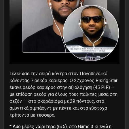
Τελείωσε την σειρά κόντρα στον Παναθηναϊκό
κάνοντας 7 ρεκόρ καριέρας. Ο 22χρονος Rising Star
έκανε ρεκόρ καριέρας στην αξιολόγηση (45 PIR) –
με επίδοση ρεκόρ για όλους τους παίκτες μέσα στη
σεζόν – στο σκοράρισμα με 29 πόντους, στα
αμυντικά ριμπάουντ με πέντε και στα εύστοχα
τρίποντα με τέσσερα.
* Δύο μέρες νωρίτερα (6/5), στο Game 3 κι ενώ η