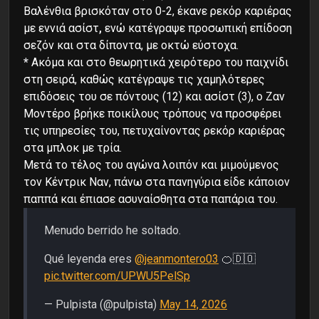
Βαλένθια βρισκόταν στο 0-2, έκανε ρεκόρ καριέρας
με εννιά ασίστ
,
ενώ κατέγραψε προσωπική επίδοση
σεζόν και στα δίποντα, με οκτώ εύστοχα.
*
Ακόμα και στο θεωρητικά χειρότερο του παιχνίδι
στη σειρά, καθώς κατέγραψε τις χαμηλότερες
επιδόσεις του σε πόντους (12) και ασίστ (3), ο Ζαν
Μοντέρο βρήκε ποικίλους τρόπους να προσφέρει
τις υπηρεσίες του, πετυχαίνοντας ρεκόρ καριέρας
στα μπλοκ με τρία.
Mετά το τέλος του αγώνα λοιπόν και μιμούμενος
τον Κέντρικ Ναν, πάνω στα πανηγύρια είδε κάποιον
παππά και έπιασε ασυναίσθητα στα παπάρια του.
Menudo berrido he soltado.
Qué leyenda eres
@jeanmontero03
🍊🇩🇴
pic.twitter.com/UPWU5PelSp
— Pulpista (@pulpista)
May 14, 2026