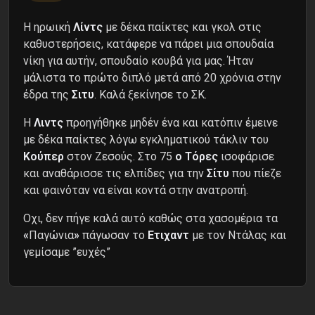
Η ηρωική
Λίντς
με δέκα παίκτες και γκολ στις
καθυστερήσεις, κατάφερε να πάρει μια σπουδαία
νίκη για αυτήν, σπουδαίο κουβά για μας. Ήταν
μάλιστα το πρώτο διπλό μετά από 20 χρόνια στην
έδρα της
Σιτυ
. Καλά ξεκίνησε το ΣΚ.
H
Λιντς
προηγήθηκε μηδέν ένα και κατόπιν έμεινε
με δέκα παίκτες λόγω εγκληματικού τάκλιν του
Κούπερ
στον Ζεσούς. Στο 75
ο Τόρες
ισοφάρισε
και αναθάρισσε τις ελπίδες για την
Σίτυ
που πίεζε
και φαινόταν να είναι κοντά στην ανατροπή.
Οχι, δεν πήγε καλά αυτό καθώς στα χασομέρια τα
«
Παγώνια
»
πάγωσαν το
Ετιχαντ
με τον Ντάλας και
γεμίσαμε ”ευχές”