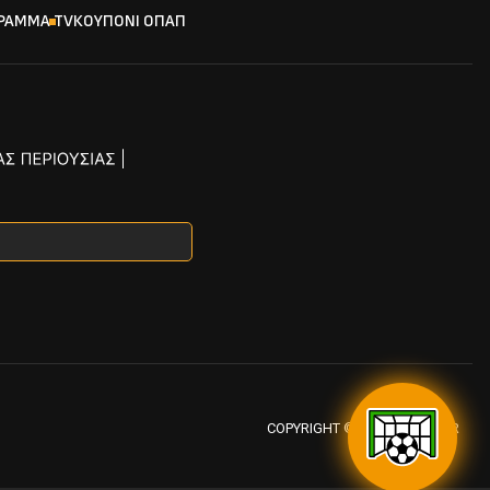
ΡΑΜΜΑ TV
ΚΟΥΠΟΝΙ ΟΠΑΠ
COPYRIGHT © 2026 Tsilibet.GR