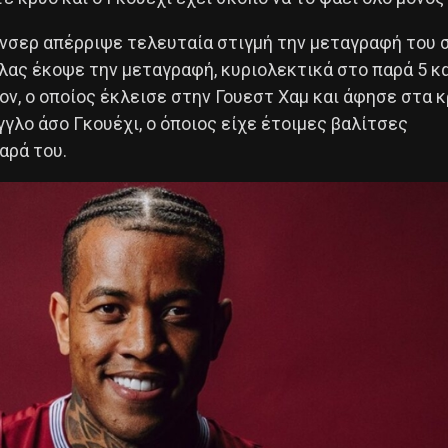
άνσερ απέρριψε τελευταία στιγμή την μεταγραφή του 
άλας έκοψε την μεταγραφή, κυριολεκτικά στο παρά 5 
ον, ο οποίος έκλεισε στην Γουεστ Χαμ και άφησε στα 
γγλο άσο Γκουέχι, ο όποιος είχε έτοιμες βαλίτσες
αρά του.