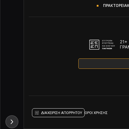
ΠΡΑΚΤΟΡΕΙΑ
ΔΙΑΧΕΙΡΙΣΗ ΑΠΟΡΡΗΤΟΥ
ΟΡΟΙ ΧΡΗΣΗΣ