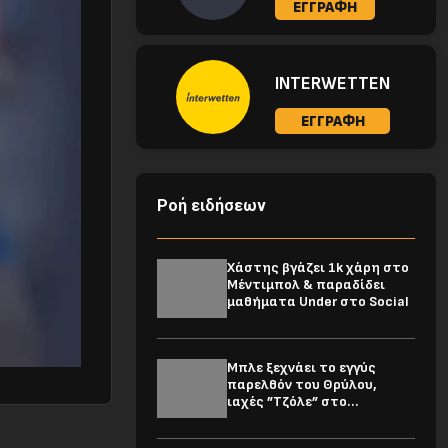
ΕΓΓΡΑΦΗ
INTERWETTEN
ΕΓΓΡΑΦΗ
Ροή ειδήσεων
Χάστης βγάζει 1k χάρη στο
Μέντιμπολ & παραδίδει
μαθήματα Under στο Social
Μπλε ξεχνάει το εγγύς
παρελθόν του Θρύλου,
ιαχές ”Τζόλε” στο
Καραϊσκάκης