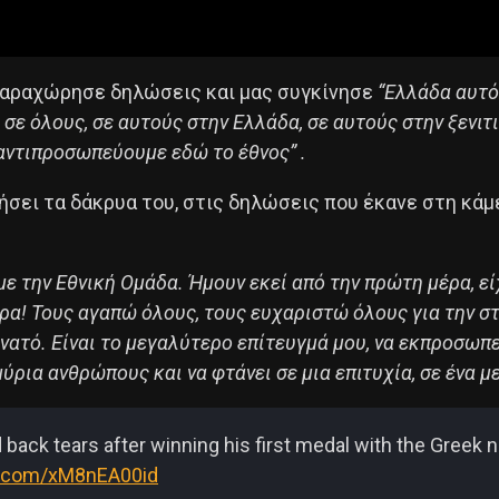
παραχώρησε δηλώσεις και μας συγκίνησε
“Ελλάδα αυτό 
σε όλους, σε αυτούς στην Ελλάδα, σε αυτούς στην ξενιτι
αντιπροσωπεύουμε εδώ το έθνος” .
τήσει τα δάκρυα του, στις δηλώσεις που έκανε στη κάμ
ε την Εθνική Ομάδα. Ήμουν εκεί από την πρώτη μέρα, εί
ρα! Τους αγαπώ όλους, τους ευχαριστώ όλους για την στ
υνατό. Είναι το μεγαλύτερο επίτευγμά μου, να εκπροσωπε
ύρια ανθρώπους και να φτάνει σε μια επιτυχία, σε ένα μ
back tears after winning his first medal with the Greek n
er.com/xM8nEA00id