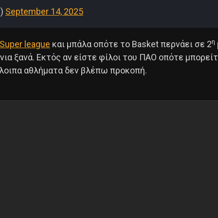
m)
September 14, 2025
η
 Super league
και μπάλα οπότε το Basket περνάει σε 2
νια ξανά. Εκτός αν είστε φίλοι του ΠΑΟ οπότε μπορείτ
λοιπα αθλήματα δεν βλέπω προκοπή.