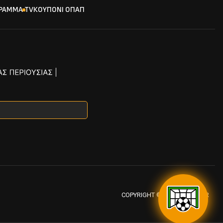
ΡΑΜΜΑ TV
ΚΟΥΠΟΝΙ ΟΠΑΠ
COPYRIGHT © 2026 Tsilibet.GR