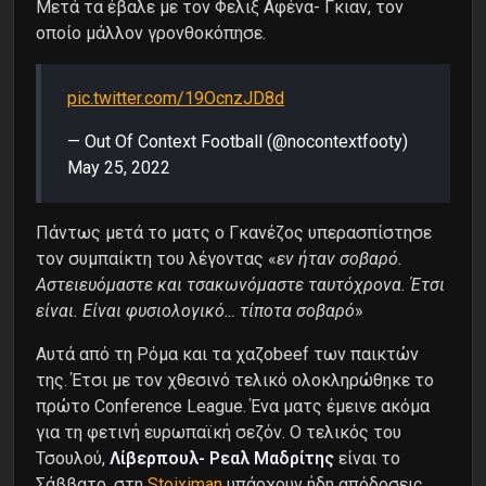
Μετά τα έβαλε με τον Φελιξ Αφένα- Γκιαν, τον
οποίο μάλλον γρονθοκόπησε.
pic.twitter.com/19OcnzJD8d
— Out Of Context Football (@nocontextfooty)
May 25, 2022
Πάντως μετά το ματς ο Γκανέζος υπερασπίστησε
τον συμπαίκτη του λέγοντας «
εν ήταν σοβαρό.
Αστειευόμαστε και τσακωνόμαστε ταυτόχρονα. Έτσι
είναι. Είναι φυσιολογικό… τίποτα σοβαρό
»
Αυτά από τη Ρόμα και τα χαζοbeef των παικτών
της. Έτσι με τον χθεσινό τελικό ολοκληρώθηκε το
πρώτο Conference League. Ένα ματς έμεινε ακόμα
για τη φετινή ευρωπαϊκή σεζόν. Ο τελικός του
Τσουλού,
Λίβερπουλ- Ρεαλ Μαδρίτης
είναι το
Σάββατο, στη
Stoiximan
υπάρχουν ήδη απόδοσεις