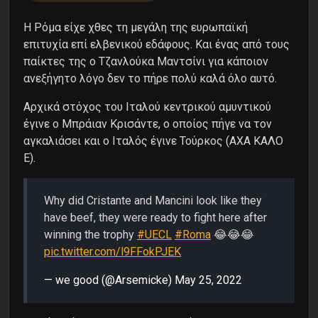
H Ρόμα είχε χθες τη μεγάλη της ευρωπαϊκή
επιτυχία επί ελβενικού εδάφους. Και ένας από τους
παίκτες της ο Τζανλούκα Μαντσίνι για κάποιον
ανεξήγητο λόγο δεν το πήρε πολύ καλά όλο αυτό.
Αρχικά στόχος του Ιταλού κεντρικού αμυντικού
έγινε ο Μπράιαν Κρισάντε, ο οποίος πήγε να τον
αγκαλιάσει και ο Ιταλός έγινε Τούρκος (ΑΧΑ ΚΑΛΟ
Ε).
Why did Cristante and Mancini look like they
have beef, they were ready to fight here after
winning the trophy
#UECL
#Roma
😂😂😂
pic.twitter.com/l9FFokPJEK
— we good (@Arsemicke)
May 25, 2022