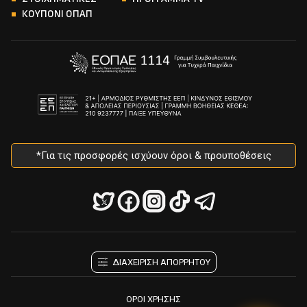
ΚΟΥΠΟΝΙ ΟΠΑΠ
*Για τις προσφορές ισχύουν όροι & προυποθέσεις
ΔΙΑΧΕΙΡΙΣΗ ΑΠΟΡΡΗΤΟΥ
ΟΡΟΙ ΧΡΗΣΗΣ