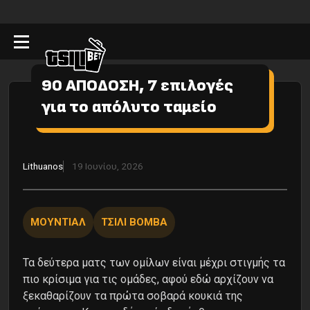
90 ΑΠΟΔΟΣΗ, 7 επιλογές
για το απόλυτο ταμείο
Lithuanos
19 Ιουνίου, 2026
ΜΟΥΝΤΙΑΛ
ΤΣΙΛΙ ΒΟΜΒΑ
Τα δεύτερα ματς των ομίλων είναι μέχρι στιγμής τα
πιο κρίσιμα για τις ομάδες, αφού εδώ αρχίζουν να
ξεκαθαρίζουν τα πρώτα σοβαρά κουκιά της