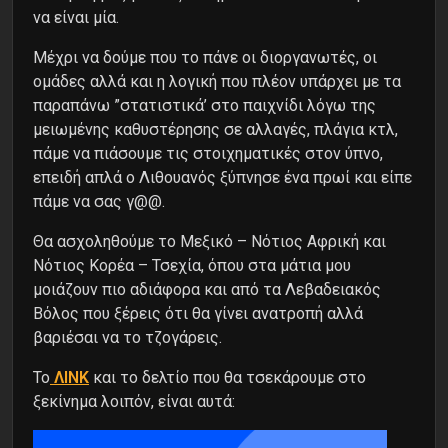
να είναι μία.
Μέχρι να δούμε που το πάνε οι διοργανωτές, οι
ομάδες αλλά και η λογική που πλέον υπάρχει με τα
παραπάνω ”στατιστικά’ στο παιχνίδι λόγω της
μειωμένης καθυστέρησης σε αλλαγές, πλάγια κτλ,
πάμε να πιάσουμε τις στοιχηματικές στον ύπνο,
επειδή απλά ο Λιθουανός ξύπνησε ένα πρωί και είπε
πάμε να σας γ@@.
Θα ασχοληθούμε το Μεξικό – Νότιος Αφρική και
Νότιος Κορέα – Τσεχία, όπου στα μάτια μου
μοιάζουν πιο αδιάφορα και από τα Λεβαδειακός
Βόλος που ξέρεις ότι θα γίνει ανατροπή αλλά
βαριέσαι να το τζογάρεις.
Το
ΛΙΝΚ
και το δελτίο που θα τσεκάρουμε στο
ξεκίνημα λοιπόν, είναι αυτά: