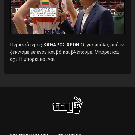
Περισσότερος
ΚΑΘΑΡΟΣ ΧΡΟΝΟΣ
για μπάλα, οπότε
ξεκινάμε με έναν κουβά και βλέπουμε. Μπορεί και
όχι. Ή μπορεί και ναι.