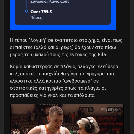
Η τύπου ”λογική” σε ένα τέτοιο στοίχημα, είναι πως
οι παίκτες (αλλά και οι ρεφς) θα έχουν στο πίσω
μέρος του μυαλού τους τις εντολές της Fifa.
Καμία καθυστέρηση σε πλάγια, αλλαγές, ελεύθερα
κτλ, οπότε το παιχνίδι θα γίνει πιο γρήγορο, πιο
ελκυστικό αλλά και πιο ”ανεβασμένο” σε
στατιστικές κατηγορίες όπως τα πλάγια, οι
προσπάθειες για γκολ και τα υπόλοιπα.