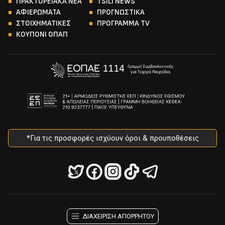
ΠΡΑΚΤΟΡΕΙΑΚΑ ΝΕΑ
TSILI NEWS
ΑΦΙΕΡΩΜΑΤΑ
ΠΡΟΓΝΩΣΤΙΚΑ
ΣΤΟΙΧΗΜΑΤΙΚΕΣ
ΠΡΟΓΡΑΜΜΑ TV
ΚΟΥΠΟΝΙ ΟΠΑΠ
*Για τις προσφορές ισχύουν όροι & προυποθέσεις
ΔΙΑΧΕΙΡΙΣΗ ΑΠΟΡΡΗΤΟΥ