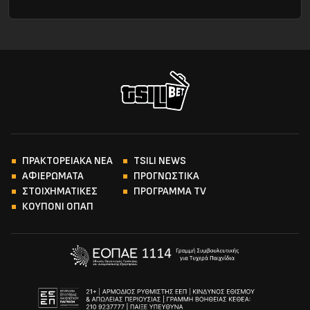
ΠΡΑΚΤΟΡΕΙΑΚΑ ΝΕΑ
TSILI NEWS
ΑΦΙΕΡΩΜΑΤΑ
ΠΡΟΓΝΩΣΤΙΚΑ
ΣΤΟΙΧΗΜΑΤΙΚΕΣ
ΠΡΟΓΡΑΜΜΑ TV
ΚΟΥΠΟΝΙ ΟΠΑΠ