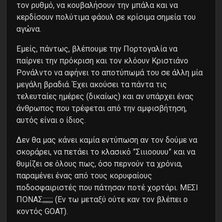
τον ρυθμό, να κουβαλήσουν την μπάλα και να
κερδίσουν πολύτιμα φάουλ σε κρίσιμα σημεία του
αγώνα.
Εμείς, πάντως, βλέπουμε την Πορτογαλία να
παίρνει την πρόκριση και τον κλόουν Κριστιάνο
Ρονάλντο να αφήνει το αποτύπωμά του σε άλλη μία
μεγάλη βραδιά. Έχει ακούσει τα πάντα τις
τελευταίες ημέρες (δικαίως) και αν υπάρχει ένας
άνθρωπος που τρέφεται από την αμφισβήτηση,
αυτός είναι ο ίδιος.
Δεν θα μας κάνει καμία εντύπωση αν τον δούμε να
σκοράρει, να πετάει το κλασικό ”Σιιιοουυυ” και να
θυμίζει σε όλους πως, όσο περνούν τα χρόνια,
παραμένει ένας από τους κορυφαίους
ποδοσφαιριστές που πάτησαν ποτέ χορτάρι. ΜΕΣΙ
ΠΟΝΑΣ;;;;;;; (Εν τω μεταξύ ούτε καν τον βλέπει ο
κοντός GOAT).