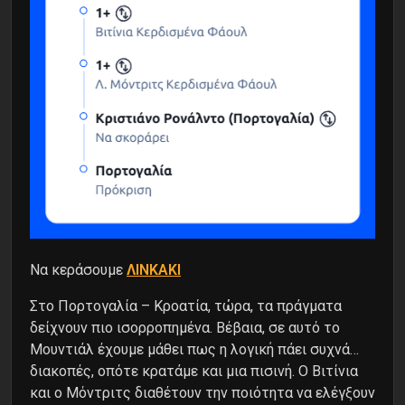
Να κεράσουμε
ΛΙΝΚΑΚΙ
Στο Πορτογαλία – Κροατία, τώρα, τα πράγματα
δείχνουν πιο ισορροπημένα. Βέβαια, σε αυτό το
Μουντιάλ έχουμε μάθει πως η λογική πάει συχνά…
διακοπές, οπότε κρατάμε και μια πισινή. Ο Βιτίνια
και ο Μόντριτς διαθέτουν την ποιότητα να ελέγξουν